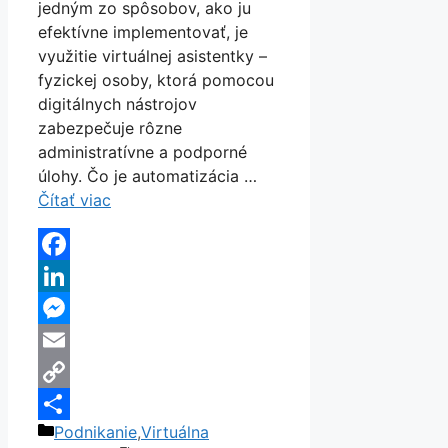
jedným zo spôsobov, ako ju
efektívne implementovať, je
využitie virtuálnej asistentky –
fyzickej osoby, ktorá pomocou
digitálnych nástrojov
zabezpečuje rôzne
administratívne a podporné
úlohy. Čo je automatizácia …
Čítať viac
Facebook
LinkedIn
Messenger
Email
Copy
Kategórie
Podnikanie
,
Virtuálna
Link
Share