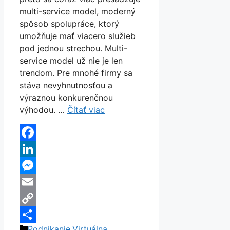
multi-service model, moderný
spôsob spolupráce, ktorý
umožňuje mať viacero služieb
pod jednou strechou. Multi-
service model už nie je len
trendom. Pre mnohé firmy sa
stáva nevyhnutnosťou a
výraznou konkurenčnou
výhodou. …
Čítať viac
Facebook
LinkedIn
Messenger
Email
Copy
Kategórie
Podnikanie
,
Virtuálna