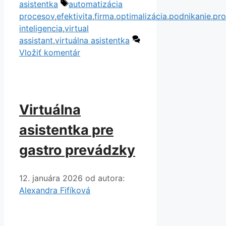
Značky
asistentka
automatizácia
procesov
,
efektivita
,
firma
,
optimalizácia
,
podnikanie
,
pro
inteligencia
,
virtual
assistant
,
virtuálna asistentka
Vložiť komentár
Virtuálna
asistentka pre
gastro prevádzky
12. januára 2026
od autora:
Alexandra Fifíková