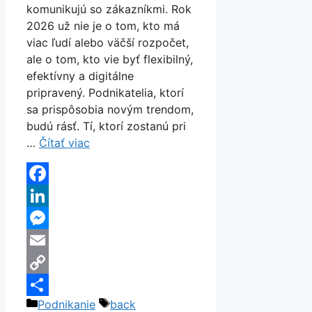
komunikujú so zákazníkmi. Rok
2026 už nie je o tom, kto má
viac ľudí alebo väčší rozpočet,
ale o tom, kto vie byť flexibilný,
efektívny a digitálne
pripravený. Podnikatelia, ktorí
sa prispôsobia novým trendom,
budú rásť. Tí, ktorí zostanú pri
…
Čítať viac
Facebook
LinkedIn
Messenger
Email
Copy
Kategórie
Značky
Podnikanie
back
Link
Share