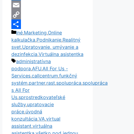
Messenger
Email
Copy
Kategórie
Iné
,
Marketing
,
Online
Link
Share
kalkulačka
,
Podnikanie
,
Realitný
svet
,
Upratovanie, umývanie a
dezinfekcia
,
Virtuálna asistentka
Značky
administratívna
podpora
,
AFU
,
All For Us -
Services
,
callcentrum
,
funkčný
systém
,
partner
,
rast
,
spolupráca
,
spolupráca
s All For
Us
,
sprostredkovateľské
služby
,
upratovacie
práce
,
úvodná
konzultácia
,
VA
,
virtual
assistant
,
virtuálna
asistentka
,
všetko pod jednou