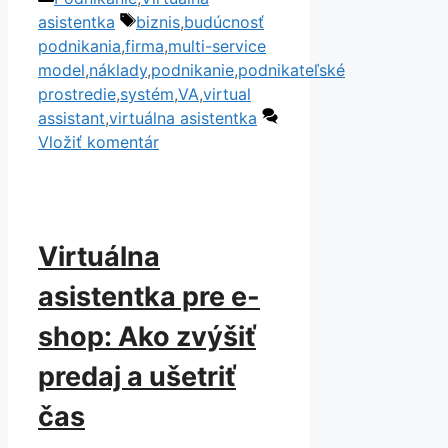
Link
Share
Značky
asistentka
biznis
,
budúcnosť
podnikania
,
firma
,
multi-service
model
,
náklady
,
podnikanie
,
podnikateľské
prostredie
,
systém
,
VA
,
virtual
assistant
,
virtuálna asistentka
Vložiť komentár
Virtuálna
asistentka pre e-
shop: Ako zvýšiť
predaj a ušetriť
čas