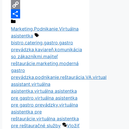
Email
Copy
Kategórie
Link
Share
Marketing
,
Podnikanie
,
Virtuálna
Značky
asistentka
bistro
,
catering
,
gastro
,
gastro
prevádzka
,
kaviareň
,
komunikácia
so zákazníkmi
,
majiteľ
reštaurácie
,
marketing
,
moderná
gastro
prevádzka
,
podnikanie
,
reštaurácia
,
VA
,
virtual
assistant
,
virtuálna
asistentka
,
virtuálna asistentka
pre gastro
,
virtuálna asistentka
pre gastro prevádzky
,
virtuálna
asistentka pre
reštaurácie
,
virtuálna asistentka
pre reštauračné služby
Vložiť