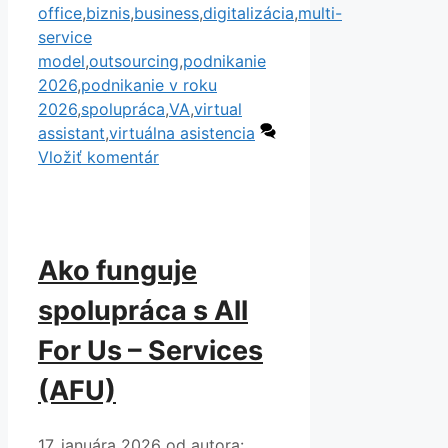
office
,
biznis
,
business
,
digitalizácia
,
multi-
service
model
,
outsourcing
,
podnikanie
2026
,
podnikanie v roku
2026
,
spolupráca
,
VA
,
virtual
assistant
,
virtuálna asistencia
Vložiť komentár
Ako funguje
spolupráca s All
For Us – Services
(AFU)
17. januára 2026
od autora: