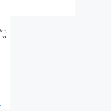
áce,
y sa
r