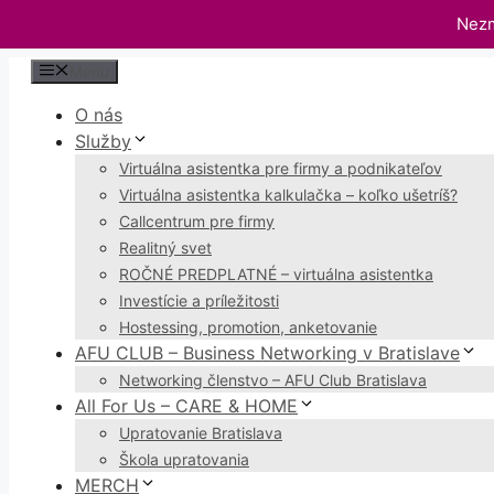
Nezm
Preskočiť
Menu
na
O nás
obsah
Služby
Virtuálna asistentka pre firmy a podnikateľov
Virtuálna asistentka kalkulačka – koľko ušetríš?
Callcentrum pre firmy
Realitný svet
ROČNÉ PREDPLATNÉ – virtuálna asistentka
Investície a príležitosti
Hostessing, promotion, anketovanie
AFU CLUB – Business Networking v Bratislave
Networking členstvo – AFU Club Bratislava
All For Us – CARE & HOME
Upratovanie Bratislava
Škola upratovania
MERCH