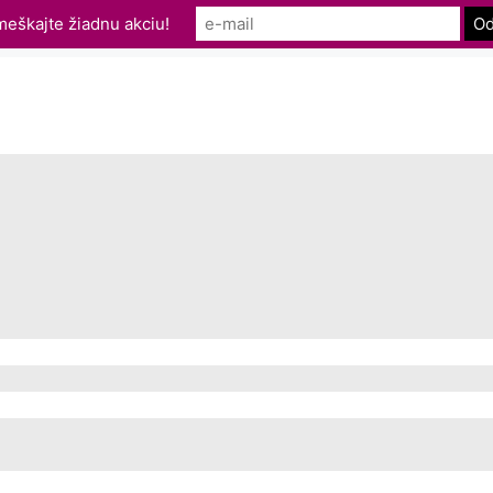
eškajte žiadnu akciu!