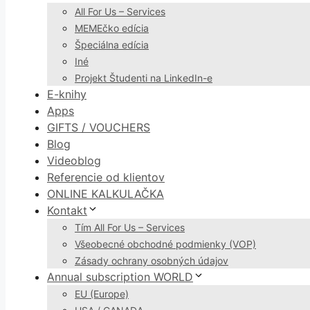
All For Us – Services
MEMEčko edícia
Špeciálna edícia
Iné
Projekt Študenti na LinkedIn-e
E-knihy
Apps
GIFTS / VOUCHERS
Blog
Videoblog
Referencie od klientov
ONLINE KALKULAČKA
Kontakt
Tím All For Us – Services
Všeobecné obchodné podmienky (VOP)
Zásady ochrany osobných údajov
Annual subscription WORLD
EU (Europe)