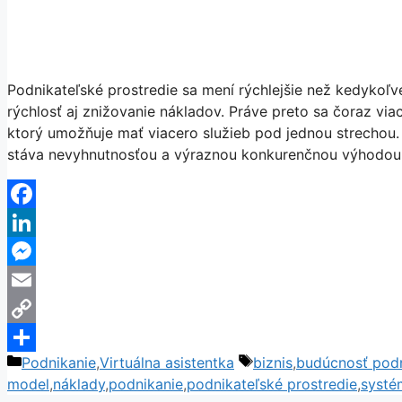
Podnikateľské prostredie sa mení rýchlejšie než kedykoľvek 
rýchlosť aj znižovanie nákladov. Práve preto sa čoraz vi
ktorý umožňuje mať viacero služieb pod jednou strechou. 
stáva nevyhnutnosťou a výraznou konkurenčnou výhodo
Facebook
LinkedIn
Messenger
Email
Copy
Kategórie
Značky
Podnikanie
,
Virtuálna asistentka
biznis
,
budúcnosť podn
Link
Share
model
,
náklady
,
podnikanie
,
podnikateľské prostredie
,
systé