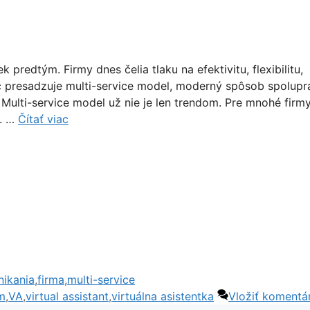
predtým. Firmy dnes čelia tlaku na efektivitu, flexibilitu,
ac presadzuje multi-service model, moderný spôsob spolupr
Multi-service model už nie je len trendom. Pre mnohé firm
u. …
Čítať viac
ikania
,
firma
,
multi-service
m
,
VA
,
virtual assistant
,
virtuálna asistentka
Vložiť komentá