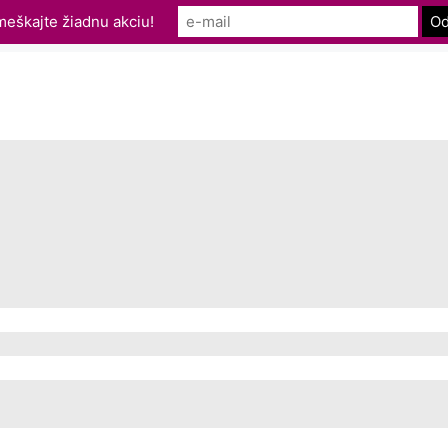
eškajte žiadnu akciu!