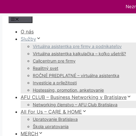
Nezm
Preskočiť
Menu
na
O nás
obsah
Služby
Virtuálna asistentka pre firmy a podnikateľov
Virtuálna asistentka kalkulačka – koľko ušetríš?
Callcentrum pre firmy
Realitný svet
ROČNÉ PREDPLATNÉ – virtuálna asistentka
Investície a príležitosti
Hostessing, promotion, anketovanie
AFU CLUB – Business Networking v Bratislave
Networking členstvo – AFU Club Bratislava
All For Us – CARE & HOME
Upratovanie Bratislava
Škola upratovania
MERCH