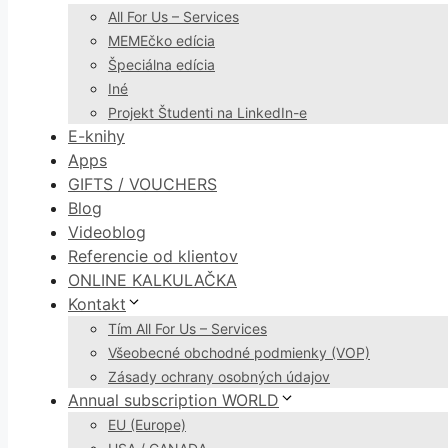
All For Us – Services
MEMEčko edícia
Špeciálna edícia
Iné
Projekt Študenti na LinkedIn-e
E-knihy
Apps
GIFTS / VOUCHERS
Blog
Videoblog
Referencie od klientov
ONLINE KALKULAČKA
Kontakt
Tím All For Us – Services
Všeobecné obchodné podmienky (VOP)
Zásady ochrany osobných údajov
Annual subscription WORLD
EU (Europe)