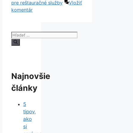
pre reštauračné služby
Vložiť
komentár
Hľadať:
Najnovšie
články
5
tipov,
ako
si