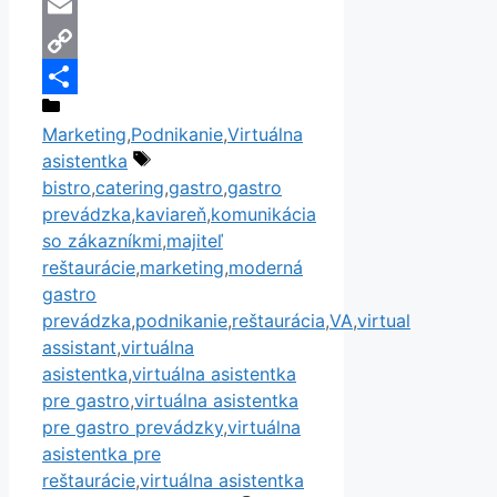
Messenger
Email
Copy
Kategórie
Link
Share
Marketing
,
Podnikanie
,
Virtuálna
Značky
asistentka
bistro
,
catering
,
gastro
,
gastro
prevádzka
,
kaviareň
,
komunikácia
so zákazníkmi
,
majiteľ
reštaurácie
,
marketing
,
moderná
gastro
prevádzka
,
podnikanie
,
reštaurácia
,
VA
,
virtual
assistant
,
virtuálna
asistentka
,
virtuálna asistentka
pre gastro
,
virtuálna asistentka
pre gastro prevádzky
,
virtuálna
asistentka pre
reštaurácie
,
virtuálna asistentka