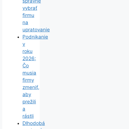
správne
vybrať
firmu
na
upratovanie
Podnikanie
v
roku
2026:
Čo
musia
firmy
zmeniť,
aby
prežili
a
rástli
Dlhodobá