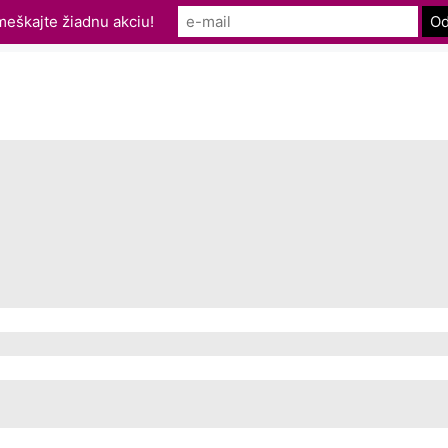
eškajte žiadnu akciu!