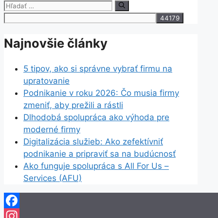
Hľadať:
Link
Share
Najnovšie články
5 tipov, ako si správne vybrať firmu na
upratovanie
Podnikanie v roku 2026: Čo musia firmy
zmeniť, aby prežili a rástli
Dlhodobá spolupráca ako výhoda pre
moderné firmy
Digitalizácia služieb: Ako zefektívniť
podnikanie a pripraviť sa na budúcnosť
Ako funguje spolupráca s All For Us –
Services (AFU)
Facebook