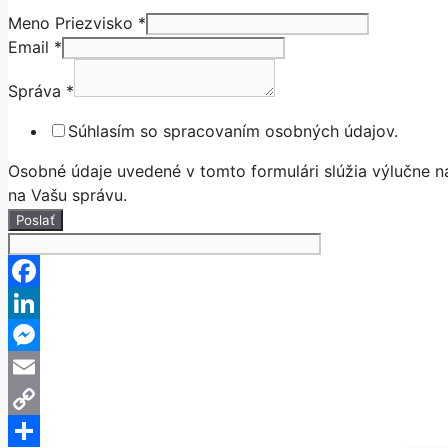
Meno Priezvisko
*
Email
*
Správa
*
Súhlasím so spracovaním osobných údajov.
Osobné údaje uvedené v tomto formulári slúžia výlučne 
na Vašu správu.
Poslať
Facebook
LinkedIn
Messenger
Email
Copy