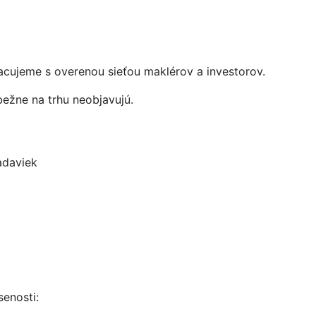
cujeme s overenou sieťou maklérov a investorov.
bežne na trhu neobjavujú.
adaviek
enosti: