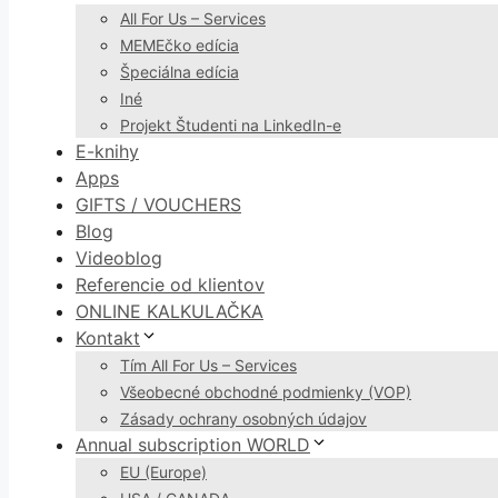
All For Us – Services
MEMEčko edícia
Špeciálna edícia
Iné
Projekt Študenti na LinkedIn-e
E-knihy
Apps
GIFTS / VOUCHERS
Blog
Videoblog
Referencie od klientov
ONLINE KALKULAČKA
Kontakt
Tím All For Us – Services
Všeobecné obchodné podmienky (VOP)
Zásady ochrany osobných údajov
Annual subscription WORLD
EU (Europe)