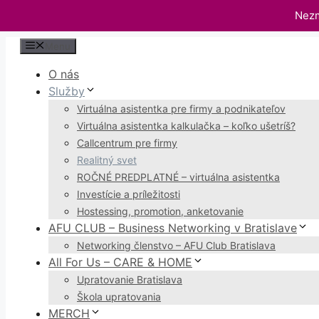
Nezm
Preskočiť
Menu
na
O nás
obsah
Služby
Virtuálna asistentka pre firmy a podnikateľov
Virtuálna asistentka kalkulačka – koľko ušetríš?
Callcentrum pre firmy
Realitný svet
ROČNÉ PREDPLATNÉ – virtuálna asistentka
Investície a príležitosti
Hostessing, promotion, anketovanie
AFU CLUB – Business Networking v Bratislave
Networking členstvo – AFU Club Bratislava
All For Us – CARE & HOME
Upratovanie Bratislava
Škola upratovania
MERCH