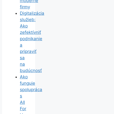
moderné
firmy
Digitalizácia
služieb:
Ako
zefektívniť
podnikanie
a
pripraviť
sa
na
budúcnosť
Ako
funguje
spolupráca
s
All
For