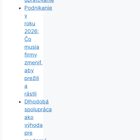
Podnikanie
v
roku
2026:
Čo
musia
firmy
zmeniť,
aby
prežili
a
rástli
Dlhodobá
spolupráca
ako
výhoda
pre