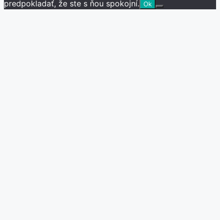
predpokladať, že ste s ňou spokojní.
Ok