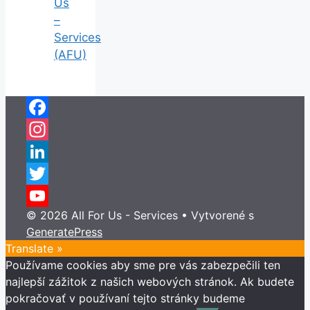
Us
–
Services
(AFU)
Facebook
Instagram
LinkedIn
Twitter
© 2026 All For Us - Services
• Vytvorené s
YouTube
GeneratePress
Channel
Translate »
Používame cookies aby sme pre vás zabezpečili ten
najlepší zážitok z našich webových stránok. Ak budete
pokračovať v používaní tejto stránky budeme