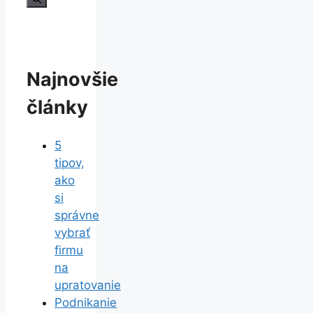
Najnovšie
články
5
tipov,
ako
si
správne
vybrať
firmu
na
upratovanie
Podnikanie