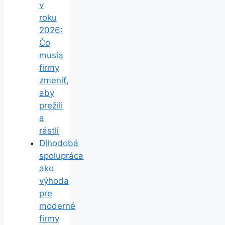
v
roku
2026:
Čo
musia
firmy
zmeniť,
aby
prežili
a
rástli
Dlhodobá
spolupráca
ako
výhoda
pre
moderné
firmy