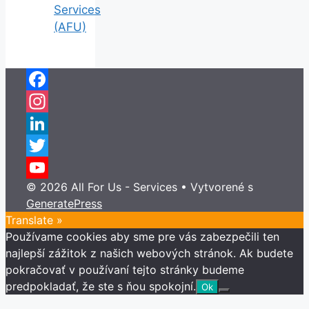
Services
(AFU)
Facebook
Instagram
LinkedIn
Twitter
© 2026 All For Us - Services
• Vytvorené s
YouTube
GeneratePress
Channel
Translate »
Používame cookies aby sme pre vás zabezpečili ten
najlepší zážitok z našich webových stránok. Ak budete
pokračovať v používaní tejto stránky budeme
predpokladať, že ste s ňou spokojní.
Ok