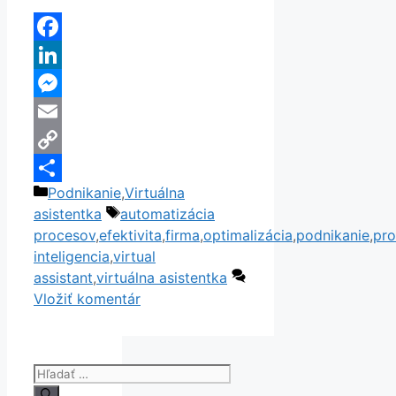
Facebook
LinkedIn
Messenger
Email
Copy
Kategórie
Podnikanie
,
Virtuálna
Link
Share
Značky
asistentka
automatizácia
procesov
,
efektivita
,
firma
,
optimalizácia
,
podnikanie
,
pro
inteligencia
,
virtual
assistant
,
virtuálna asistentka
Vložiť komentár
Hľadať: