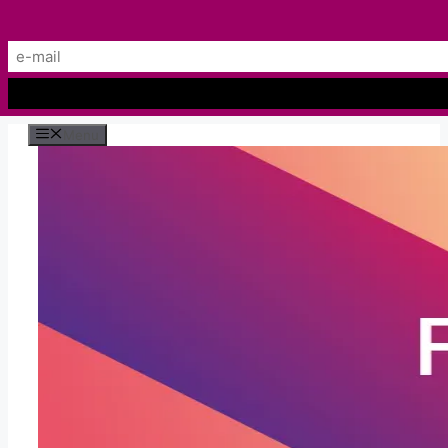
Preskočiť
Menu
na
obsah