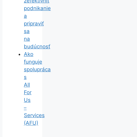
zefektívniť
podnikanie
a
pripraviť
sa
na
budúcnosť
Ako
funguje
spolupráca
s
All
For
Us
–
Services
(AFU)