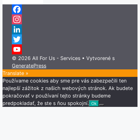
Facebook
Instagram
LinkedIn
Twitter
© 2026 All For Us - Services
• Vytvorené s
YouTube
GeneratePress
Channel
Translate »
Používame cookies aby sme pre vás zabezpečili ten
najlepší zážitok z našich webových stránok. Ak budete
pokračovať v používaní tejto stránky budeme
predpokladať, že ste s ňou spokojní.
Ok