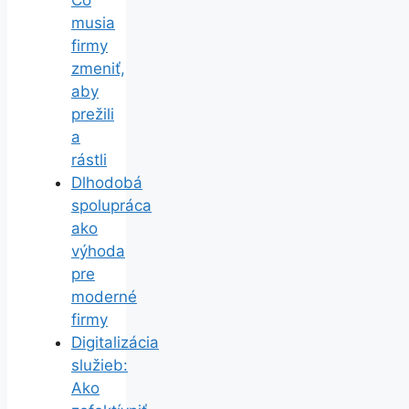
Čo
musia
firmy
zmeniť,
aby
prežili
a
rástli
Dlhodobá
spolupráca
ako
výhoda
pre
moderné
firmy
Digitalizácia
služieb:
Ako