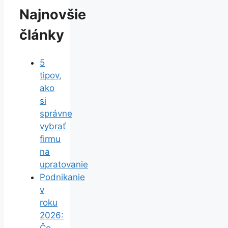
Najnovšie
články
5
tipov,
ako
si
správne
vybrať
firmu
na
upratovanie
Podnikanie
v
roku
2026: