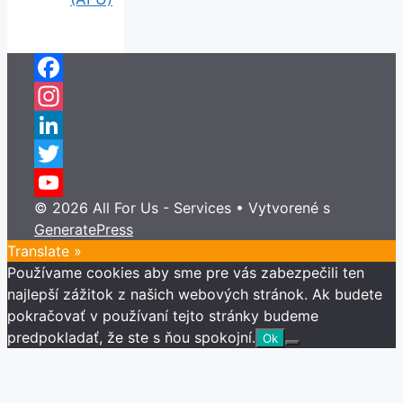
Facebook
Instagram
LinkedIn
Twitter
© 2026 All For Us - Services
• Vytvorené s
YouTube
GeneratePress
Channel
Translate »
Používame cookies aby sme pre vás zabezpečili ten
najlepší zážitok z našich webových stránok. Ak budete
pokračovať v používaní tejto stránky budeme
predpokladať, že ste s ňou spokojní.
Ok