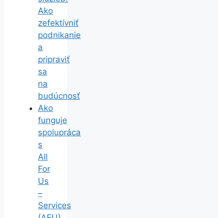
Ako
zefektívniť
podnikanie
a
pripraviť
sa
na
budúcnosť
Ako
funguje
spolupráca
s
All
For
Us
–
Services
(AFU)