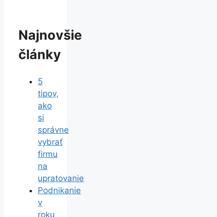
Najnovšie
články
5
tipov,
ako
si
správne
vybrať
firmu
na
upratovanie
Podnikanie
v
roku