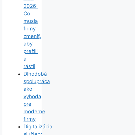
2026:
Čo
musia
firmy
zmeniť,
aby
prežili
a
rástli
Dlhodobá
spolupráca
ako
výhoda
pre
moderné
firmy
Digitalizácia
služieb: