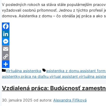
V posledných rokoch sa stáva stále populárnejším pracovať
vyžadovali osobnú prítomnosť. Jednou z týchto profesií j
domova. Asistentka z domu – čo obnáša jej práca a ako sa
Facebook
LinkedIn
Messenger
Email
Copy
Kategórie
Značky
Virtuálna asistentka
asistentka z domu
,
assistant for
Link
Share
asistentky
,
práca na diaľku
,
virtual assistant
,
virtuálna asist
Vzdialená práca: Budúcnosť zamestn
30. januára 2025
od autora:
Alexandra Fifíková