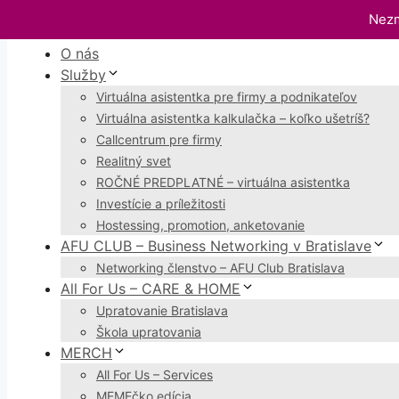
Preskočiť
Nezm
Menu
na
O nás
obsah
Služby
Virtuálna asistentka pre firmy a podnikateľov
Virtuálna asistentka kalkulačka – koľko ušetríš?
Callcentrum pre firmy
Realitný svet
ROČNÉ PREDPLATNÉ – virtuálna asistentka
Investície a príležitosti
Hostessing, promotion, anketovanie
AFU CLUB – Business Networking v Bratislave
Networking členstvo – AFU Club Bratislava
All For Us – CARE & HOME
Upratovanie Bratislava
Škola upratovania
MERCH
All For Us – Services
MEMEčko edícia