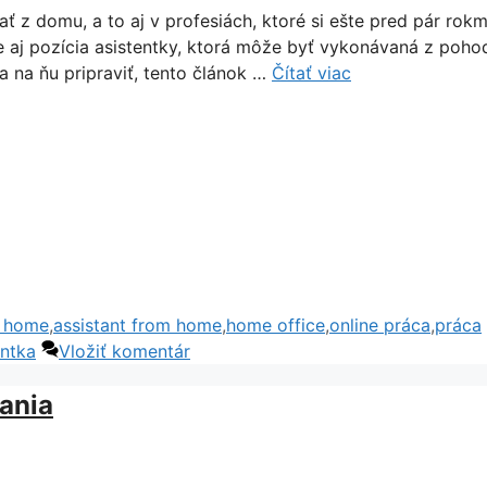
 z domu, a to aj v profesiách, ktoré si ešte pred pár rokm
e aj pozícia asistentky, ktorá môže byť vykonávaná z pohod
 na ňu pripraviť, tento článok …
Čítať viac
m home
,
assistant from home
,
home office
,
online práca
,
práca
entka
Vložiť komentár
ania