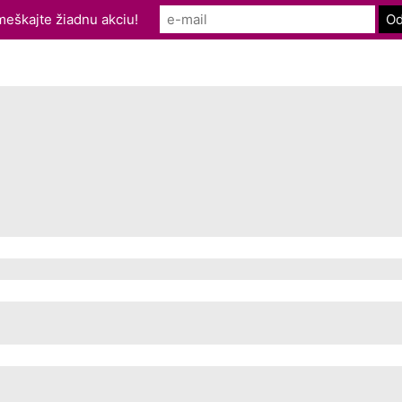
eškajte žiadnu akciu!