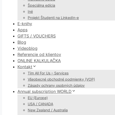
Špeciálna edícia
Iné
Projekt Študenti na LinkedIn-e
E-knihy
Apps
GIFTS / VOUCHERS
Blog
Videoblog
Referencie od klientov
ONLINE KALKULAČKA
Kontakt
Tím All For Us – Services
Všeobecné obchodné podmienky (VOP)
Zásady ochrany osobných údajov
Annual subscription WORLD
EU (Europe)
USA / CANADA
New Zealand / Australia