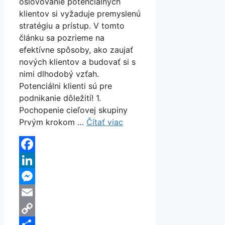
oslovovanie potenciálnych
klientov si vyžaduje premyslenú
stratégiu a prístup. V tomto
článku sa pozrieme na
efektívne spôsoby, ako zaujať
nových klientov a budovať si s
nimi dlhodobý vzťah.
Potenciálni klienti sú pre
podnikanie dôležití! 1.
Pochopenie cieľovej skupiny
Prvým krokom …
Čítať viac
Facebook
LinkedIn
Messenger
Email
Copy