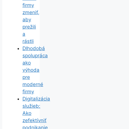
firmy
zmeniť,
aby
prežili
a
rástli
Dlhodobá
spolupráca
ako
výhoda
pre
moderné
firmy
Digitalizácia
služieb:
Ako
zefektívniť
podnikanie