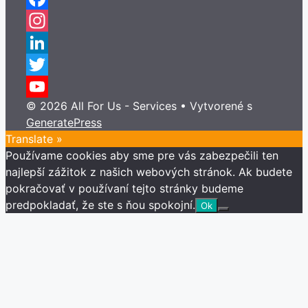
Facebook
Instagram
LinkedIn
Twitter
© 2026 All For Us - Services
• Vytvorené s
YouTube
GeneratePress
Channel
Translate »
Používame cookies aby sme pre vás zabezpečili ten
najlepší zážitok z našich webových stránok. Ak budete
pokračovať v používaní tejto stránky budeme
predpokladať, že ste s ňou spokojní.
Ok