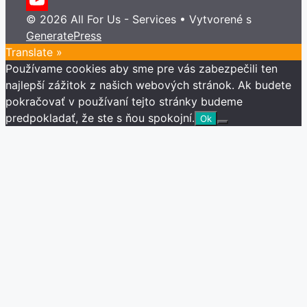
Twitter
© 2026 All For Us - Services
• Vytvorené s
YouTube
GeneratePress
Channel
Translate »
Používame cookies aby sme pre vás zabezpečili ten
najlepší zážitok z našich webových stránok. Ak budete
pokračovať v používaní tejto stránky budeme
predpokladať, že ste s ňou spokojní.
Ok