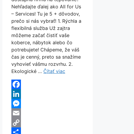
Nehľadajte ďalej ako All for Us
– Services! Tu je 5 + dôvodov,
prečo si nás vybrať! 1. Rýchla a
flexibilná služba Už zajtra
môžeme začať čistiť vaše
koberce, nábytok alebo čo
potrebujete! Chápeme, že váš
čas je cenný, preto sa snažíme
vyhovieť vášmu rozvrhu. 2.
Ekologické …
Čítať viac
Facebook
LinkedIn
Messenger
Email
Copy