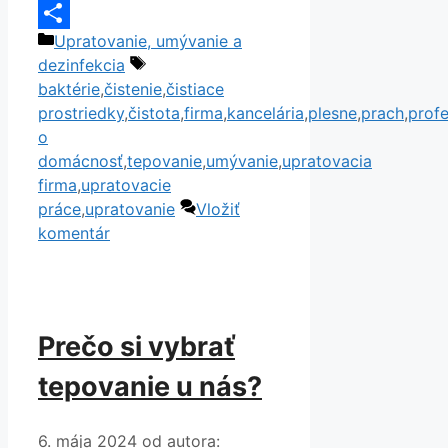
Copy
Kategórie
Upratovanie, umývanie a
Link
Share
Značky
dezinfekcia
baktérie
,
čistenie
,
čistiace
prostriedky
,
čistota
,
firma
,
kancelária
,
plesne
,
prach
,
profe
o
domácnosť
,
tepovanie
,
umývanie
,
upratovacia
firma
,
upratovacie
práce
,
upratovanie
Vložiť
komentár
Prečo si vybrať
tepovanie u nás?
6. mája 2024
od autora: