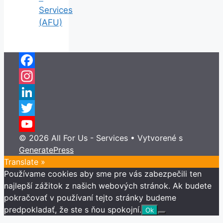
Services
(AFU)
Facebook
Instagram
LinkedIn
Twitter
© 2026 All For Us - Services
• Vytvorené s
YouTube
GeneratePress
Channel
Translate »
Používame cookies aby sme pre vás zabezpečili ten
najlepší zážitok z našich webových stránok. Ak budete
pokračovať v používaní tejto stránky budeme
predpokladať, že ste s ňou spokojní.
Ok