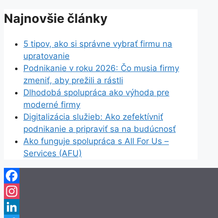
Najnovšie články
5 tipov, ako si správne vybrať firmu na
upratovanie
Podnikanie v roku 2026: Čo musia firmy
zmeniť, aby prežili a rástli
Dlhodobá spolupráca ako výhoda pre
moderné firmy
Digitalizácia služieb: Ako zefektívniť
podnikanie a pripraviť sa na budúcnosť
Ako funguje spolupráca s All For Us –
Services (AFU)
Facebook
Instagram