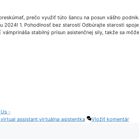
reskúmať, prečo využiť túto šancu na posun vášho podnik
u 2024! 1. Pohodlnosť bez starostí Odbúrajte starosti spoje
prináša stabilný prísun asistenčnej sily, takže sa môže
 Us -
,
virtual assistant
,
virtuálna asistentka
Vložiť komentár