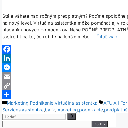
Stále váhate nad ročným predplatným? Poďme spoločne p
na nový level. Virtuálna asistentka môže pomáhať aj v rok
hľadaním nových pomocníkov. Naše ROČNÉ PREDPLATNÉ vám
sústrediť na to, čo robíte najlepšie alebo …
Čítať viac
Facebook
LinkedIn
Messenger
Email
Copy
Kategórie
Značky
Marketing
,
Podnikanie
,
Virtuálna asistentka
AFU
,
All For
Link
Share
Services
,
asistentka
,
balík
,
marketing
,
podnikanie
,
predplatné
Hľadať: