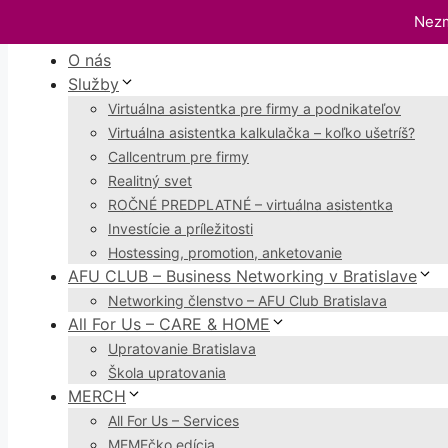
Preskočiť
Nezm
Menu
na
O nás
obsah
Služby
Virtuálna asistentka pre firmy a podnikateľov
Virtuálna asistentka kalkulačka – koľko ušetríš?
Callcentrum pre firmy
Realitný svet
ROČNÉ PREDPLATNÉ – virtuálna asistentka
Investície a príležitosti
Hostessing, promotion, anketovanie
AFU CLUB – Business Networking v Bratislave
Networking členstvo – AFU Club Bratislava
All For Us – CARE & HOME
Upratovanie Bratislava
Škola upratovania
MERCH
All For Us – Services
MEMEčko edícia