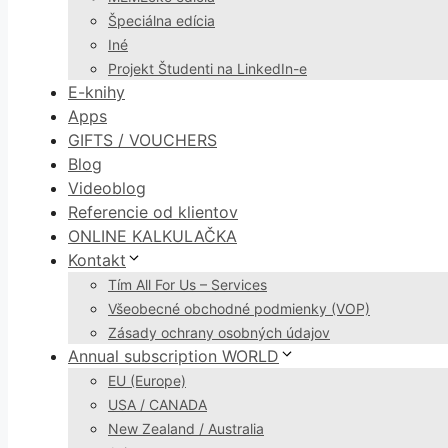
Špeciálna edícia
Iné
Projekt Študenti na LinkedIn-e
E-knihy
Apps
GIFTS / VOUCHERS
Blog
Videoblog
Referencie od klientov
ONLINE KALKULAČKA
Kontakt
Tím All For Us – Services
Všeobecné obchodné podmienky (VOP)
Zásady ochrany osobných údajov
Annual subscription WORLD
EU (Europe)
USA / CANADA
New Zealand / Australia