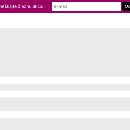
eškajte žiadnu akciu!