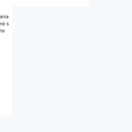
ania
né s
te