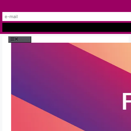
Preskočiť
Menu
na
obsah