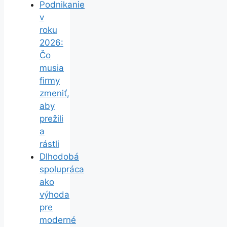
Podnikanie
v
roku
2026:
Čo
musia
firmy
zmeniť,
aby
prežili
a
rástli
Dlhodobá
spolupráca
ako
výhoda
pre
moderné