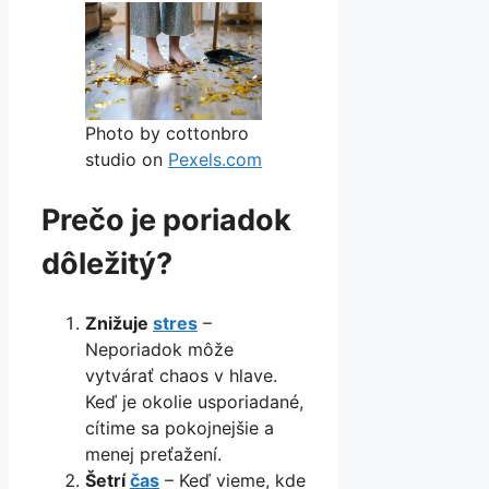
Photo by cottonbro
studio on
Pexels.com
Prečo je poriadok
dôležitý?
Znižuje
stres
–
Neporiadok môže
vytvárať chaos v hlave.
Keď je okolie usporiadané,
cítime sa pokojnejšie a
menej preťažení.
Šetrí
čas
– Keď vieme, kde