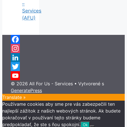
–
Services
(AFU)
Facebook
Instagram
LinkedIn
Twitter
© 2026 All For Us - Services
• Vytvorené s
YouTube
GeneratePress
Channel
Translate »
Používame cookies aby sme pre vás zabezpečili ten
najlepší zážitok z našich webových stránok. Ak budete
pokračovať v používaní tejto stránky budeme
predpokladať, že ste s ňou spokojní.
Ok