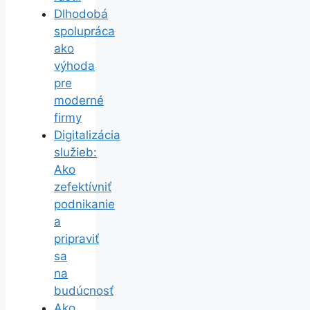
Dlhodobá
spolupráca
ako
výhoda
pre
moderné
firmy
Digitalizácia
služieb:
Ako
zefektívniť
podnikanie
a
pripraviť
sa
na
budúcnosť
Ako