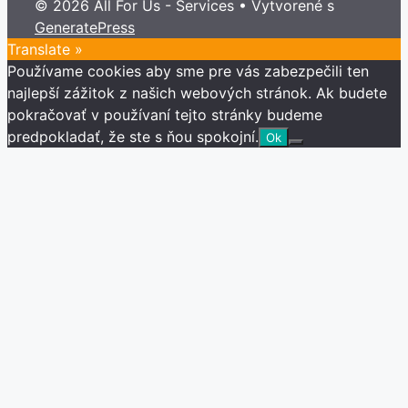
© 2026 All For Us - Services
• Vytvorené s
YouTube
GeneratePress
Channel
Translate »
Používame cookies aby sme pre vás zabezpečili ten
najlepší zážitok z našich webových stránok. Ak budete
pokračovať v používaní tejto stránky budeme
predpokladať, že ste s ňou spokojní.
Ok