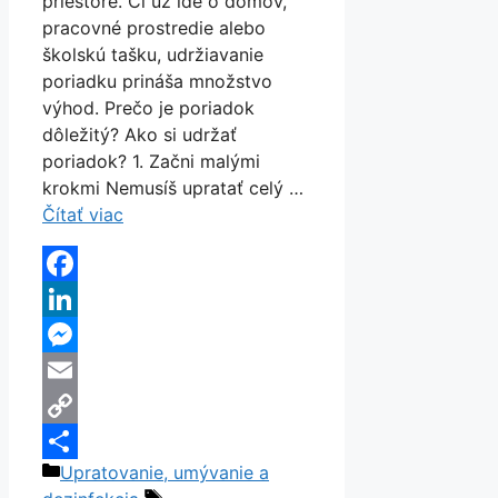
priestore. Či už ide o domov,
pracovné prostredie alebo
školskú tašku, udržiavanie
poriadku prináša množstvo
výhod. Prečo je poriadok
dôležitý? Ako si udržať
poriadok? 1. Začni malými
krokmi Nemusíš upratať celý …
Čítať viac
Facebook
LinkedIn
Messenger
Email
Copy
Kategórie
Upratovanie, umývanie a
Link
Share
Značky