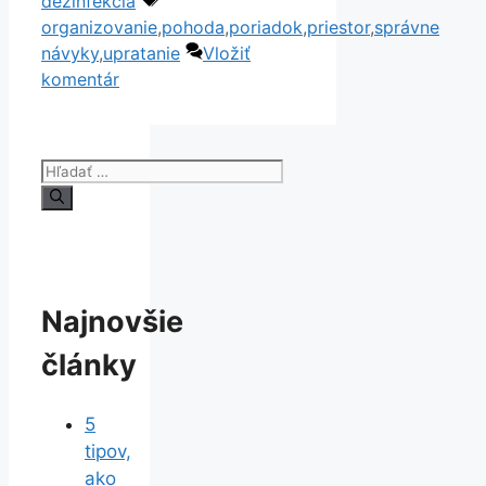
dezinfekcia
organizovanie
,
pohoda
,
poriadok
,
priestor
,
správne
návyky
,
upratanie
Vložiť
komentár
Hľadať:
Najnovšie
články
5
tipov,
ako