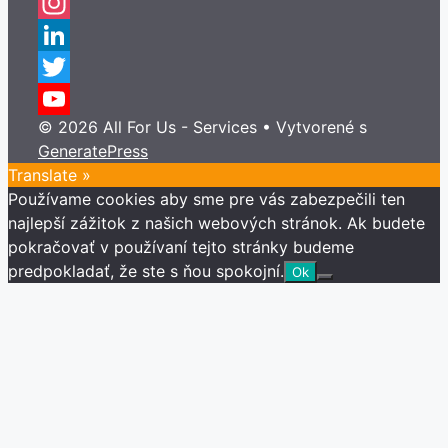
Facebook
Instagram
LinkedIn
Twitter
© 2026 All For Us - Services
• Vytvorené s
YouTube
GeneratePress
Channel
Translate »
Používame cookies aby sme pre vás zabezpečili ten
najlepší zážitok z našich webových stránok. Ak budete
pokračovať v používaní tejto stránky budeme
predpokladať, že ste s ňou spokojní.
Ok