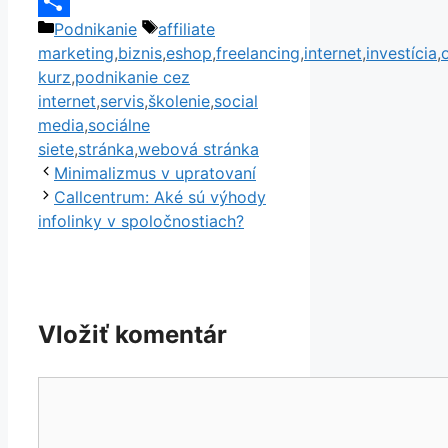
Copy
Kategórie
Značky
Podnikanie
affiliate
Link
Share
marketing
,
biznis
,
eshop
,
freelancing
,
internet
,
investícia
,
kurz
,
podnikanie cez
internet
,
servis
,
školenie
,
social
media
,
sociálne
siete
,
stránka
,
webová stránka
Minimalizmus v upratovaní
Callcentrum: Aké sú výhody
infolinky v spoločnostiach?
Vložiť komentár
Komentár