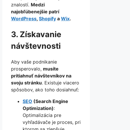
znalostí.
Medzi
najobľúbenejšie patrí
WordPress
,
Shopify
a
Wix
.
3. Získavanie
návštevnosti
Aby vaše podnikanie
prosperovalo,
musíte
pritiahnuť návštevníkov na
svoju stránku
. Existuje viacero
spôsobov, ako toho dosiahnuť:
SEO
(Search Engine
Optimization)
:
Optimalizácia pre
vyhľadávače je proces, pri
ktorom sa zlepšuje