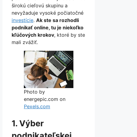
širokú cieľovú skupinu a
nevyžaduje vysoké počiatočné
investície
.
Ak ste sa rozhodli
podnikať online, tu je niekoľko
kľúčových krokov
, ktoré by ste
mali zvážiť.
Photo by
energepic.com on
Pexels.com
1. Výber
podnikateľskej