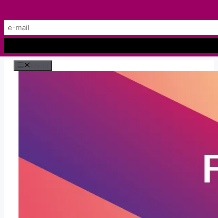
Preskočiť
Menu
na
obsah