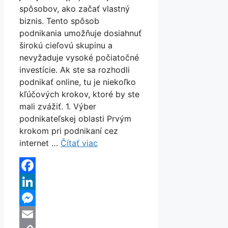
spôsobov, ako začať vlastný
biznis. Tento spôsob
podnikania umožňuje dosiahnuť
širokú cieľovú skupinu a
nevyžaduje vysoké počiatočné
investície. Ak ste sa rozhodli
podnikať online, tu je niekoľko
kľúčových krokov, ktoré by ste
mali zvážiť. 1. Výber
podnikateľskej oblasti Prvým
krokom pri podnikaní cez
internet …
Čítať viac
Facebook
LinkedIn
Messenger