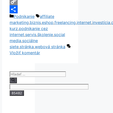
Email
Copy
Kategórie
Značky
Podnikanie
affiliate
Link
Share
marketing
,
biznis
,
eshop
,
freelancing
,
internet
,
investícia
,
kurz
,
podnikanie cez
internet
,
servis
,
školenie
,
social
media
,
sociálne
siete
,
stránka
,
webová stránka
Vložiť komentár
Hľadať: