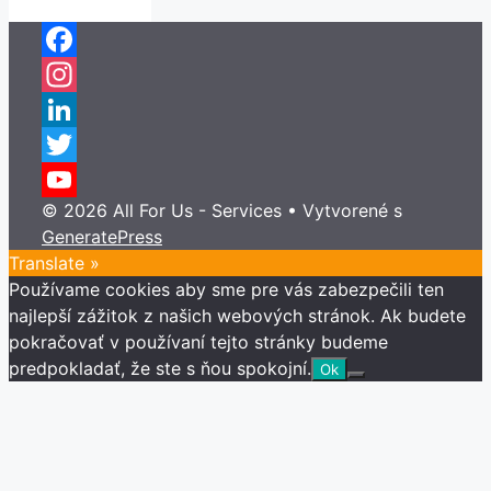
Facebook
Instagram
LinkedIn
Twitter
© 2026 All For Us - Services
• Vytvorené s
YouTube
GeneratePress
Channel
Translate »
Používame cookies aby sme pre vás zabezpečili ten
najlepší zážitok z našich webových stránok. Ak budete
pokračovať v používaní tejto stránky budeme
predpokladať, že ste s ňou spokojní.
Ok