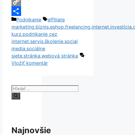
Email
Copy
Kategórie
Značky
Podnikanie
affiliate
Link
Share
marketing
,
biznis
,
eshop
,
freelancing
,
internet
,
investícia
,
kurz
,
podnikanie cez
internet
,
servis
,
školenie
,
social
media
,
sociálne
siete
,
stránka
,
webová stránka
Vložiť komentár
Hľadať:
Najnovšie