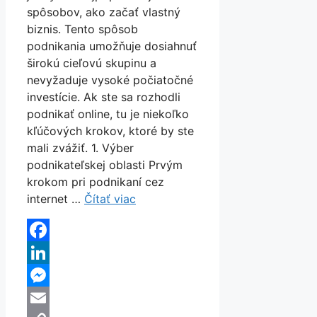
spôsobov, ako začať vlastný
biznis. Tento spôsob
podnikania umožňuje dosiahnuť
širokú cieľovú skupinu a
nevyžaduje vysoké počiatočné
investície. Ak ste sa rozhodli
podnikať online, tu je niekoľko
kľúčových krokov, ktoré by ste
mali zvážiť. 1. Výber
podnikateľskej oblasti Prvým
krokom pri podnikaní cez
internet …
Čítať viac
Facebook
LinkedIn
Messenger