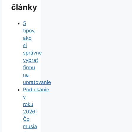
články
5
tipov,
ako
si
správne
vybrať
firmu
na
upratovanie
Podnikanie
v
roku
2026:
Čo
musia