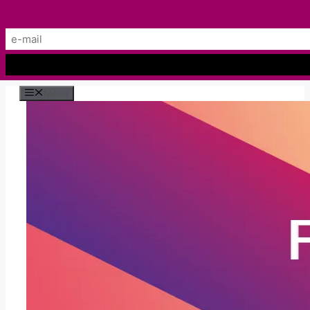
Preskočiť
Menu
na
obsah