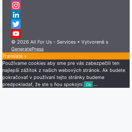
Facebook
Instagram
LinkedIn
Twitter
© 2026 All For Us - Services
• Vytvorené s
YouTube
GeneratePress
Channel
Translate »
Používame cookies aby sme pre vás zabezpečili ten
najlepší zážitok z našich webových stránok. Ak budete
pokračovať v používaní tejto stránky budeme
predpokladať, že ste s ňou spokojní.
Ok