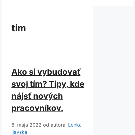
tim
Ako si vybudovať
svoj tím? Tipy, kde
nájsť nových
pracovníkov.
8. mája 2022
od autora:
Lenka
Ilavská