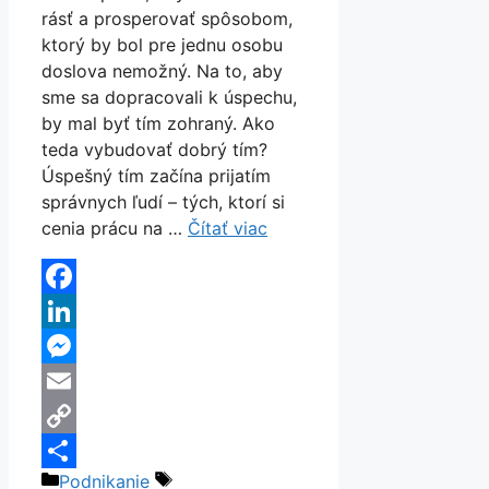
rásť a prosperovať spôsobom,
ktorý by bol pre jednu osobu
doslova nemožný. Na to, aby
sme sa dopracovali k úspechu,
by mal byť tím zohraný. Ako
teda vybudovať dobrý tím?
Úspešný tím začína prijatím
správnych ľudí – tých, ktorí si
cenia prácu na …
Čítať viac
Facebook
LinkedIn
Messenger
Email
Copy
Kategórie
Značky
Podnikanie
Link
Share