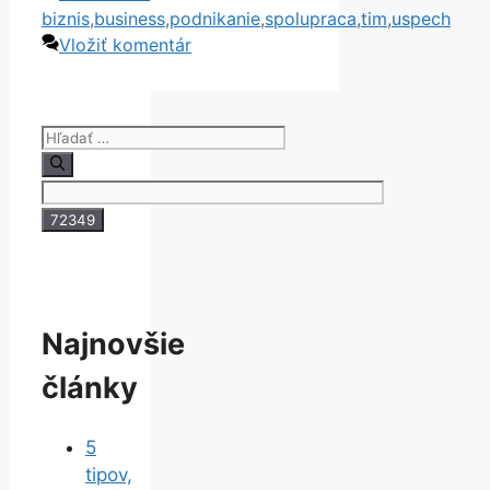
biznis
,
business
,
podnikanie
,
spolupraca
,
tim
,
uspech
Vložiť komentár
Hľadať:
Najnovšie
články
5
tipov,