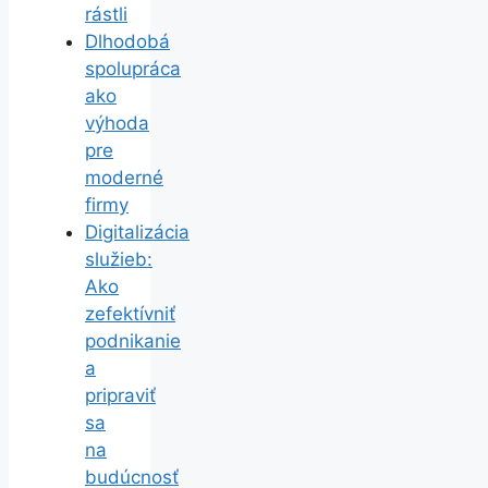
rástli
Dlhodobá
spolupráca
ako
výhoda
pre
moderné
firmy
Digitalizácia
služieb:
Ako
zefektívniť
podnikanie
a
pripraviť
sa
na
budúcnosť