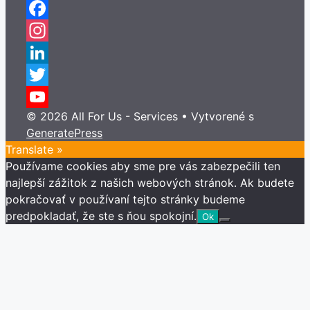
Facebook
Instagram
LinkedIn
Twitter
© 2026 All For Us - Services
• Vytvorené s
YouTube
GeneratePress
Channel
Translate »
Používame cookies aby sme pre vás zabezpečili ten
najlepší zážitok z našich webových stránok. Ak budete
pokračovať v používaní tejto stránky budeme
predpokladať, že ste s ňou spokojní.
Ok