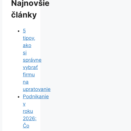
Najnovšie
články
5
tipov,
ako
si
správne
vybrať
firmu
na
upratovanie
Podnikanie
v
roku
2026:
Čo