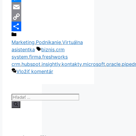
Messenger
Email
Copy
Kategórie
Link
Share
Marketing
,
Podnikanie
,
Virtuálna
Značky
asistentka
biznis
,
crm
system
,
firma
,
freshworks
crm
,
hubspot
,
insightly
,
kontakty
,
microsoft
,
oracle
,
piped
Vložiť komentár
Hľadať: