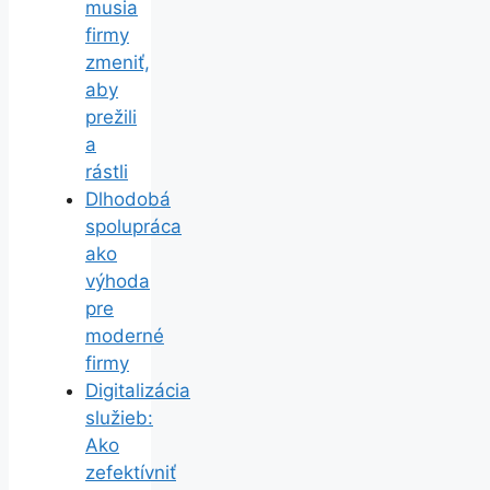
musia
firmy
zmeniť,
aby
prežili
a
rástli
Dlhodobá
spolupráca
ako
výhoda
pre
moderné
firmy
Digitalizácia
služieb:
Ako
zefektívniť