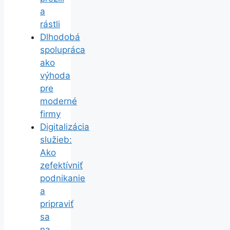
a
rástli
Dlhodobá
spolupráca
ako
výhoda
pre
moderné
firmy
Digitalizácia
služieb:
Ako
zefektívniť
podnikanie
a
pripraviť
sa
na