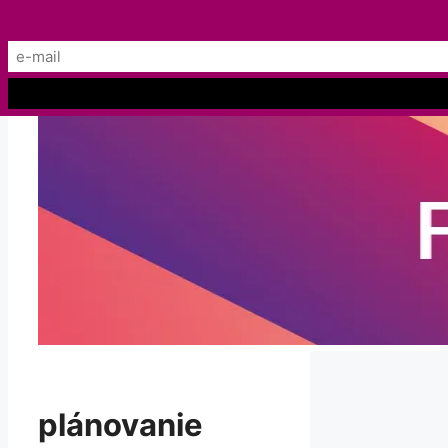
Preskočiť
Menu
na
obsah
plánovanie