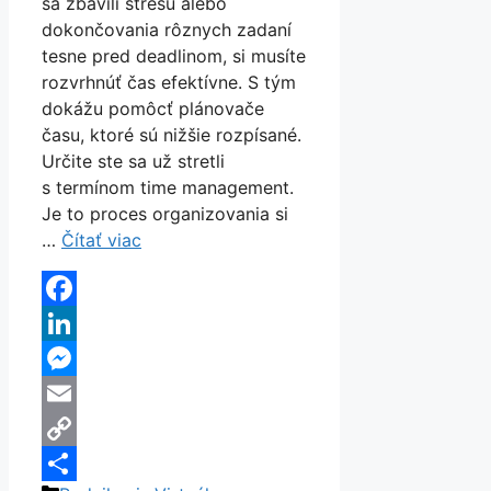
sa zbavili stresu alebo
dokončovania rôznych zadaní
tesne pred deadlinom, si musíte
rozvrhnúť čas efektívne. S tým
dokážu pomôcť plánovače
času, ktoré sú nižšie rozpísané.
Určite ste sa už stretli
s termínom time management.
Je to proces organizovania si
…
Čítať viac
Facebook
LinkedIn
Messenger
Email
Copy