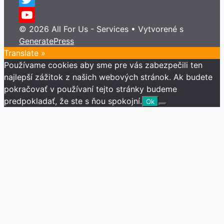
Twitter
© 2026 All For Us - Services
• Vytvorené s
YouTube
GeneratePress
Channel
Translate »
Používame cookies aby sme pre vás zabezpečili ten
najlepší zážitok z našich webových stránok. Ak budete
pokračovať v používaní tejto stránky budeme
predpokladať, že ste s ňou spokojní.
Ok