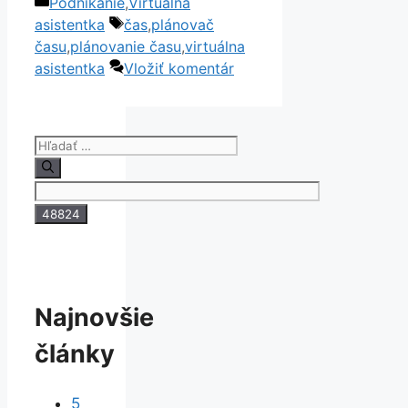
Kategórie
Podnikanie
,
Virtuálna
Link
Share
Značky
asistentka
čas
,
plánovač
času
,
plánovanie času
,
virtuálna
asistentka
Vložiť komentár
Hľadať:
Najnovšie
články
5