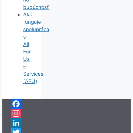
budúcnosť
Ako
funguje
spolupráca
s
All
For
Us
–
Services
(AFU)
Facebook
Instagram
LinkedIn