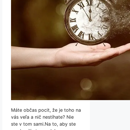
Máte občas pocit, že je toho na
vás veľa a nič nestíhate? Nie
ste v tom sami.Na to, aby ste