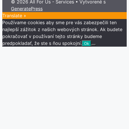
© 2026 All For Us - Services
• Vytvorené s
YouTube
GeneratePress
Channel
Translate »
Používame cookies aby sme pre vás zabezpečili ten
najlepší zážitok z našich webových stránok. Ak budete
pokračovať v používaní tejto stránky budeme
predpokladať, že ste s ňou spokojní.
Ok