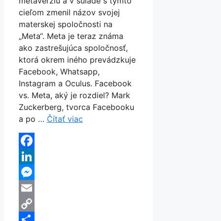
metaverziu a v súlade s týmto
cieľom zmenil názov svojej
materskej spoločnosti na
„Meta“. Meta je teraz známa
ako zastrešujúca spoločnosť,
ktorá okrem iného prevádzkuje
Facebook, Whatsapp,
Instagram a Oculus. Facebook
vs. Meta, aký je rozdiel? Mark
Zuckerberg, tvorca Facebooku
a po …
Čítať viac
Facebook
LinkedIn
Messenger
Email
Copy