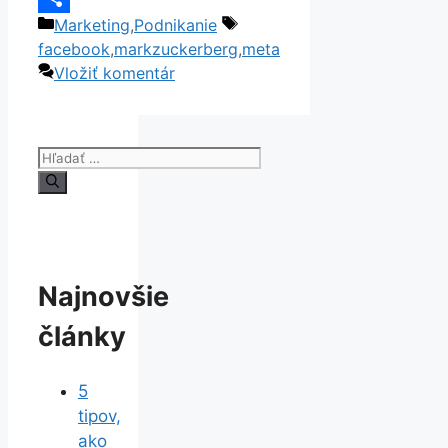
Kategórie
Značky
Marketing
,
Podnikanie
Link
Share
facebook
,
markzuckerberg
,
meta
Vložiť komentár
Hľadať:
Najnovšie
články
5
tipov,
ako