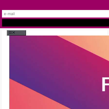
Preskočiť
Menu
na
obsah