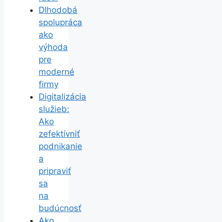
Dlhodobá
spolupráca
ako
výhoda
pre
moderné
firmy
Digitalizácia
služieb:
Ako
zefektívniť
podnikanie
a
pripraviť
sa
na
budúcnosť
Ako