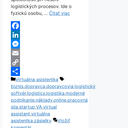
logistických procesov. Ide o
fyzickú osobu, …
Čítať viac
Facebook
LinkedIn
Messenger
Email
Copy
Kategórie
Značky
Virtuálna asistentka
Link
Share
biznis
,
dopravca
,
dopravcovia
,
logistický
softvér
,
logistics
,
logistika
,
moderné
podnikanie
,
náklady
,
online
,
pracovná
sila
,
startup
,
VA
,
virtual
assistant
,
virtuálna
asistentka
,
zásielky
Vložiť
komentár