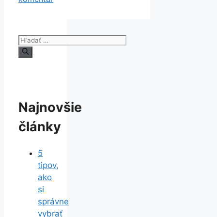
Hľadať:
Najnovšie
články
5
tipov,
ako
si
správne
vybrať