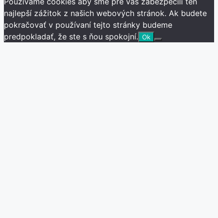
Používame cookies aby sme pre vás zabezpečili ten
najlepší zážitok z našich webových stránok. Ak budete
pokračovať v používaní tejto stránky budeme
predpokladať, že ste s ňou spokojní.
Ok