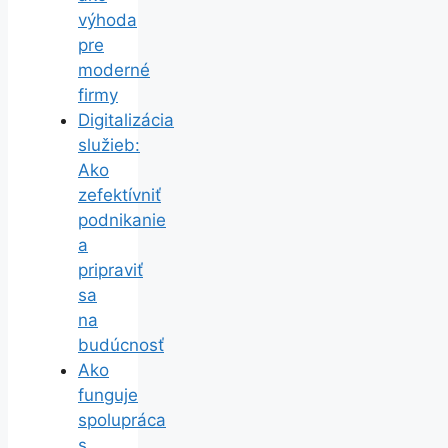
výhoda
pre
moderné
firmy
Digitalizácia
služieb:
Ako
zefektívniť
podnikanie
a
pripraviť
sa
na
budúcnosť
Ako
funguje
spolupráca
s