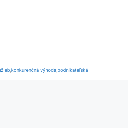
užieb
,
konkurenčná výhoda
,
podnikateľská