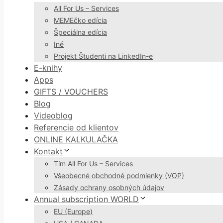
All For Us – Services
MEMEčko edícia
Špeciálna edícia
Iné
Projekt Študenti na LinkedIn-e
E-knihy
Apps
GIFTS / VOUCHERS
Blog
Videoblog
Referencie od klientov
ONLINE KALKULAČKA
Kontakt
Tím All For Us – Services
Všeobecné obchodné podmienky (VOP)
Zásady ochrany osobných údajov
Annual subscription WORLD
EU (Europe)