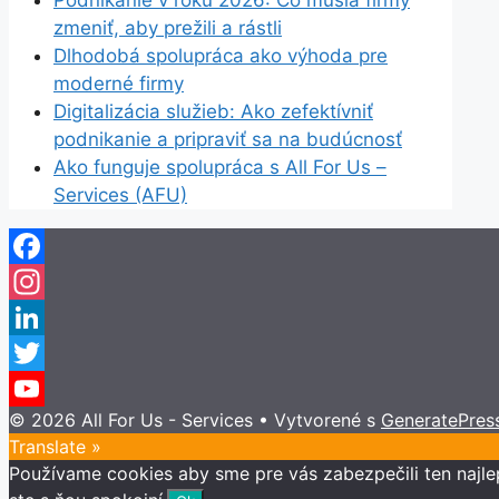
Podnikanie v roku 2026: Čo musia firmy
zmeniť, aby prežili a rástli
Dlhodobá spolupráca ako výhoda pre
moderné firmy
Digitalizácia služieb: Ako zefektívniť
podnikanie a pripraviť sa na budúcnosť
Ako funguje spolupráca s All For Us –
Services (AFU)
Facebook
Instagram
LinkedIn
Twitter
© 2026 All For Us - Services
• Vytvorené s
GeneratePres
YouTube
Translate »
Channel
Používame cookies aby sme pre vás zabezpečili ten najle