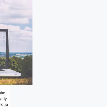
ia:
lady
ho je