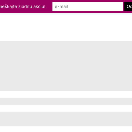
eškajte žiadnu akciu!