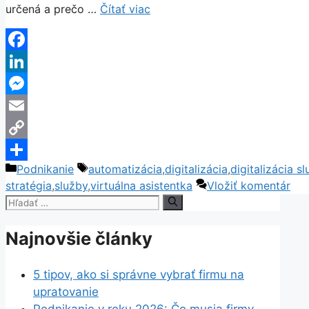
určená a prečo …
Čítať viac
Facebook
LinkedIn
Messenger
Email
Copy
Kategórie
Značky
Podnikanie
automatizácia
,
digitalizácia
,
digitalizácia sl
Link
Share
stratégia
,
služby
,
virtuálna asistentka
Vložiť komentár
Hľadať:
Najnovšie články
5 tipov, ako si správne vybrať firmu na
upratovanie