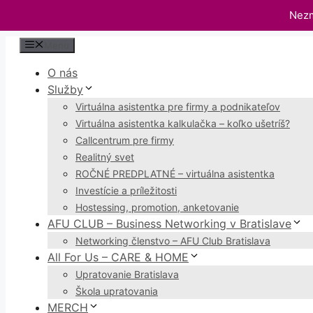
Nezm
Preskočiť
Menu
na
O nás
obsah
Služby
Virtuálna asistentka pre firmy a podnikateľov
Virtuálna asistentka kalkulačka – koľko ušetríš?
Callcentrum pre firmy
Realitný svet
ROČNÉ PREDPLATNÉ – virtuálna asistentka
Investície a príležitosti
Hostessing, promotion, anketovanie
AFU CLUB – Business Networking v Bratislave
Networking členstvo – AFU Club Bratislava
All For Us – CARE & HOME
Upratovanie Bratislava
Škola upratovania
MERCH