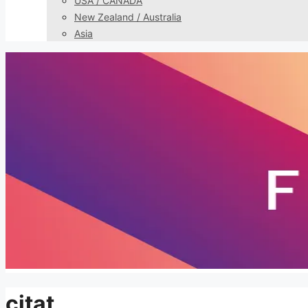
USA / CANADA
New Zealand / Australia
Asia
citat