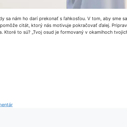
y sa nám ho darí prekonať s ľahkosťou. V tom, aby sme sa
omôže citát, ktorý nás motivuje pokračovať ďalej. Pripravi
. Ktoré to sú? „Tvoj osud je formovaný v okamihoch tvojic
mentár