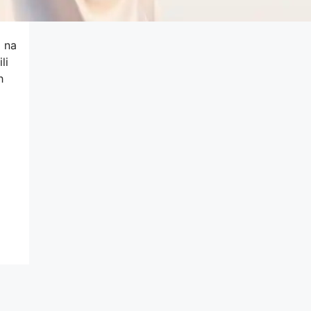
 na
li
h