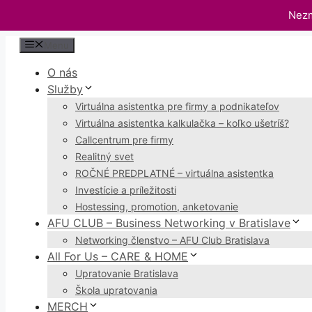
Nezm
Preskočiť
Menu
na
O nás
obsah
Služby
Virtuálna asistentka pre firmy a podnikateľov
Virtuálna asistentka kalkulačka – koľko ušetríš?
Callcentrum pre firmy
Realitný svet
ROČNÉ PREDPLATNÉ – virtuálna asistentka
Investície a príležitosti
Hostessing, promotion, anketovanie
AFU CLUB – Business Networking v Bratislave
Networking členstvo – AFU Club Bratislava
All For Us – CARE & HOME
Upratovanie Bratislava
Škola upratovania
MERCH