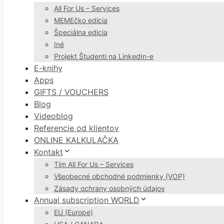
All For Us – Services
MEMEčko edícia
Špeciálna edícia
Iné
Projekt Študenti na LinkedIn-e
E-knihy
Apps
GIFTS / VOUCHERS
Blog
Videoblog
Referencie od klientov
ONLINE KALKULAČKA
Kontakt
Tím All For Us – Services
Všeobecné obchodné podmienky (VOP)
Zásady ochrany osobných údajov
Annual subscription WORLD
EU (Europe)