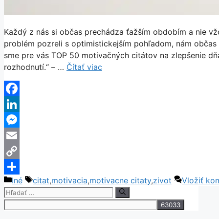
Každý z nás si občas prechádza ťažším obdobím a nie vžd
problém pozreli s optimistickejším pohľadom, nám občas p
sme pre vás TOP 50 motivačných citátov na zlepšenie dňa
rozhodnutí.“ – …
Čítať viac
Facebook
LinkedIn
Messenger
Email
Copy
Kategórie
Značky
Iné
citat
,
motivacia
,
motivacne citaty
,
zivot
Vložiť ko
Link
Share
Hľadať: