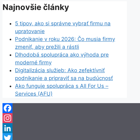
Najnovšie články
5 tipov, ako si správne vybrať firmu na
upratovanie
Podnikanie v roku 2026: Čo musia firmy
zmeniť, aby prežili a rástli
Dlhodobá spolupráca ako výhoda pre
moderné firmy
Digitalizácia služieb: Ako zefektívniť
podnikanie a pripraviť sa na budúcnosť
Ako funguje spolupráca s All For Us –
Services (AFU)
Facebook
Instagram
LinkedIn