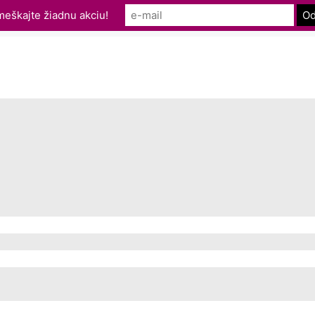
eškajte žiadnu akciu!