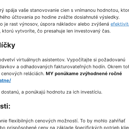
orý spája vaše stanovovanie cien s vnímanou hodnotou, kto
hého účtovania po hodine zvážte dosiahnuté výsledky.
ako je rast výnosov, úspora nákladov alebo zvýšená
efektivit
ktorú vytvoríte, čo presahuje len investovaný čas.
líčky
etví virtuálnych asistentov. Vypočítajte si požadovanú
ýdavkov a odhadovaných fakturovateľných hodín. Okrem to
h cenových reláciách.
MY ponúkame zvýhodnené ročné
atne/
 dostanú, a ponúkajú hodnotu za ich investíciu.
sti:
vanie flexibilných cenových možností. To by mohlo zahŕňať
bo prispôsobené ceny na základe špecifických potrieb klie