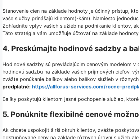
Stanovenie cien na základe hodnoty je účinný prístup, kt
vaše služby prinášajú klientom(-kám). Namiesto jednoduc
Zohľadnite vplyv vašich služieb na podnikanie klientov, 
Táto stratégia vám umožňuje účtovať na základe hodnoty, 
4. Preskúmajte hodinové sadzby a ba
Hodinové sadzby sú prevládajúcim cenovým modelom v odv
hodinovú sadzbu na základe vašich príjmových cieľov, v
zvážte ponúkanie balíkov alebo balíkov služieb v rôznyc
predplatné:
https://allforus-services.com/rocne-predpl
Balíky poskytujú klientom jasné pochopenie služieb, ktoré
5. Ponúknite flexibilné cenové možno
Ak chcete uspokojiť širší okruh klientov, zvážte poskyto
odstupňované ceny na základe rôznych úrovní služieb ale