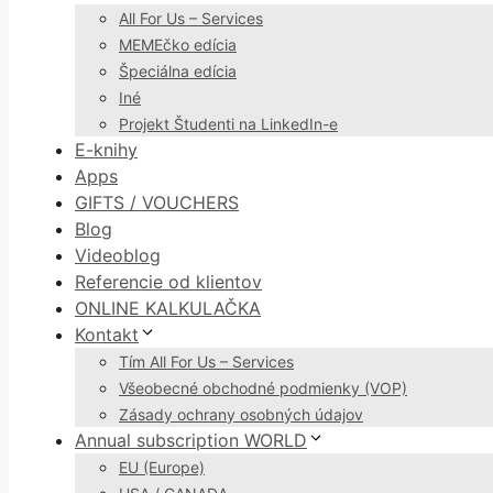
All For Us – Services
MEMEčko edícia
Špeciálna edícia
Iné
Projekt Študenti na LinkedIn-e
E-knihy
Apps
GIFTS / VOUCHERS
Blog
Videoblog
Referencie od klientov
ONLINE KALKULAČKA
Kontakt
Tím All For Us – Services
Všeobecné obchodné podmienky (VOP)
Zásady ochrany osobných údajov
Annual subscription WORLD
EU (Europe)