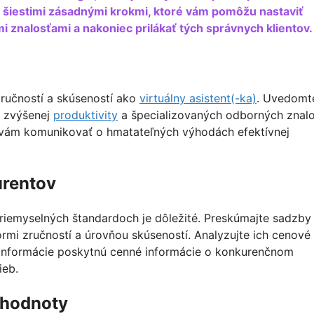
 šiestimi zásadnými krokmi, ktoré vám pomôžu nastaviť
znalosťami a nakoniec prilákať tých správnych klientov.
zručností a skúseností ako
virtuálny asistent(-ka)
. Uvedomte
, zvýšenej
produktivity
a špecializovaných odborných znalos
vám komunikovať o hmatateľných výhodách efektívnej
urentov
priemyselných štandardoch je dôležité. Preskúmajte sadzby
rmi zručností a úrovňou skúseností. Analyzujte ich cenové
o informácie poskytnú cenné informácie o konkurenčnom
ieb.
 hodnoty