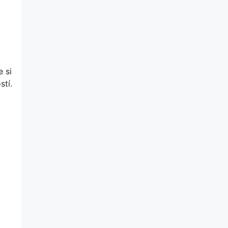
 si
tí.