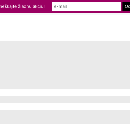
eškajte žiadnu akciu!