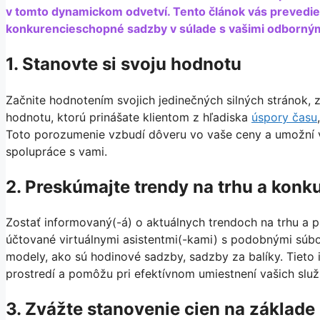
v tomto dynamickom odvetví. Tento článok vás prevedie
konkurencieschopné sadzby v súlade s vašimi odbornými 
1. Stanovte si svoju hodnotu
Začnite hodnotením svojich jedinečných silných stránok, 
hodnotu, ktorú prinášate klientom z hľadiska
úspory času
Toto porozumenie vzbudí dôveru vo vaše ceny a umožní 
spolupráce s vami.
2. Preskúmajte trendy na trhu a konk
Zostať informovaný(-á) o aktuálnych trendoch na trhu a 
účtované virtuálnymi asistentmi(-kami) s podobnými súbo
modely, ako sú hodinové sadzby, sadzby za balíky. Tiet
prostredí a pomôžu pri efektívnom umiestnení vašich služ
3. Zvážte stanovenie cien na základe