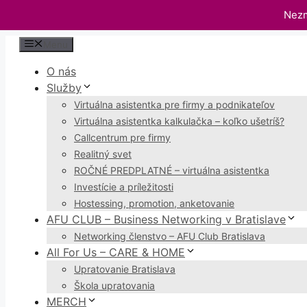
Nezm
Preskočiť
Menu
na
O nás
obsah
Služby
Virtuálna asistentka pre firmy a podnikateľov
Virtuálna asistentka kalkulačka – koľko ušetríš?
Callcentrum pre firmy
Realitný svet
ROČNÉ PREDPLATNÉ – virtuálna asistentka
Investície a príležitosti
Hostessing, promotion, anketovanie
AFU CLUB – Business Networking v Bratislave
Networking členstvo – AFU Club Bratislava
All For Us – CARE & HOME
Upratovanie Bratislava
Škola upratovania
MERCH