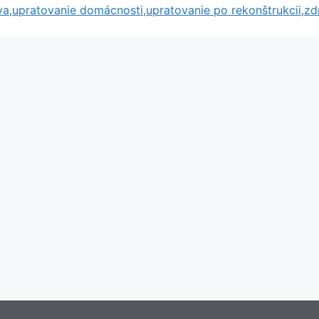
va
,
upratovanie domácnosti
,
upratovanie po rekonštrukcii
,
zd