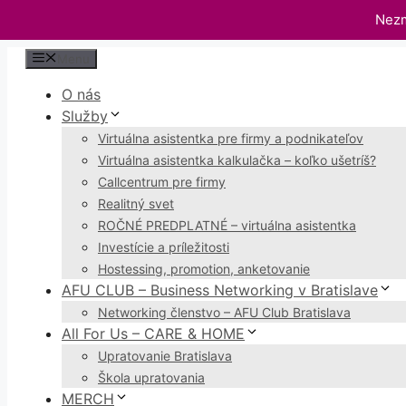
Nezm
Preskočiť
Menu
na
O nás
obsah
Služby
Virtuálna asistentka pre firmy a podnikateľov
Virtuálna asistentka kalkulačka – koľko ušetríš?
Callcentrum pre firmy
Realitný svet
ROČNÉ PREDPLATNÉ – virtuálna asistentka
Investície a príležitosti
Hostessing, promotion, anketovanie
AFU CLUB – Business Networking v Bratislave
Networking členstvo – AFU Club Bratislava
All For Us – CARE & HOME
Upratovanie Bratislava
Škola upratovania
MERCH