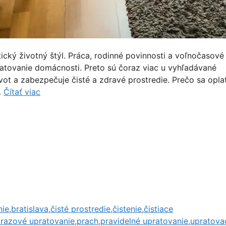
ický životný štýl. Práca, rodinné povinnosti a voľnočasové
ratovanie domácnosti. Preto sú čoraz viac u vyhľadávané
vot a zabezpečuje čisté a zdravé prostredie. Prečo sa oplat
…
Čítať viac
nie
,
bratislava
,
čisté prostredie
,
čistenie
,
čistiace
orazové upratovanie
,
prach
,
pravidelné upratovanie
,
upratova