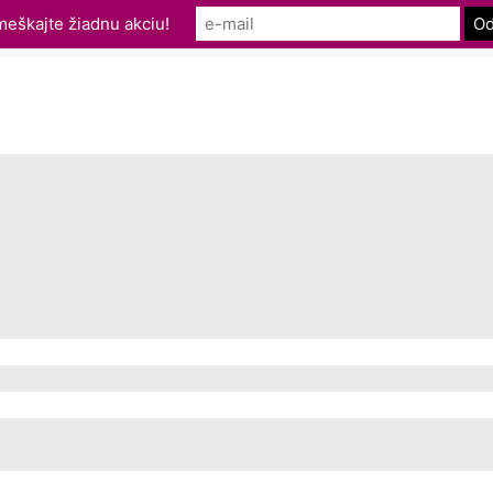
eškajte žiadnu akciu!