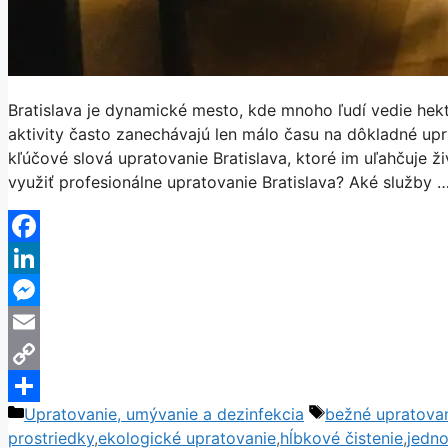
Bratislava je dynamické mesto, kde mnoho ľudí vedie hekt
aktivity často zanechávajú len málo času na dôkladné up
kľúčové slová upratovanie Bratislava, ktoré im uľahčuje ži
využiť profesionálne upratovanie Bratislava? Aké služby 
Facebook
LinkedIn
Messenger
Email
Copy
Kategórie
Značky
Upratovanie, umývanie a dezinfekcia
bežné upratova
Link
Share
prostriedky
,
ekologické upratovanie
,
hĺbkové čistenie
,
jedn