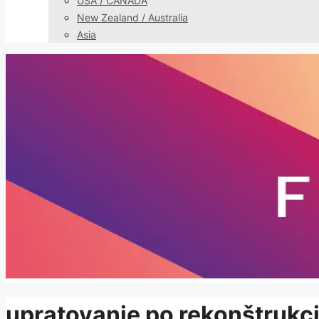
USA / CANADA
New Zealand / Australia
Asia
upratovanie po rekonštrukci