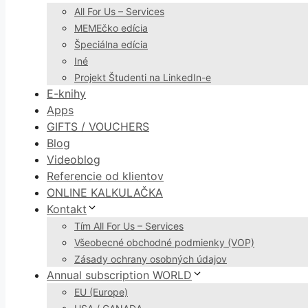
All For Us – Services
MEMEčko edícia
Špeciálna edícia
Iné
Projekt Študenti na LinkedIn-e
E-knihy
Apps
GIFTS / VOUCHERS
Blog
Videoblog
Referencie od klientov
ONLINE KALKULAČKA
Kontakt
Tím All For Us – Services
Všeobecné obchodné podmienky (VOP)
Zásady ochrany osobných údajov
Annual subscription WORLD
EU (Europe)