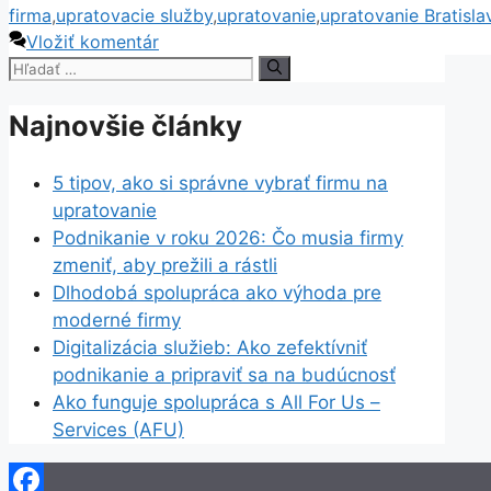
firma
,
upratovacie služby
,
upratovanie
,
upratovanie Bratisla
Vložiť komentár
Hľadať:
Najnovšie články
5 tipov, ako si správne vybrať firmu na
upratovanie
Podnikanie v roku 2026: Čo musia firmy
zmeniť, aby prežili a rástli
Dlhodobá spolupráca ako výhoda pre
moderné firmy
Digitalizácia služieb: Ako zefektívniť
podnikanie a pripraviť sa na budúcnosť
Ako funguje spolupráca s All For Us –
Services (AFU)