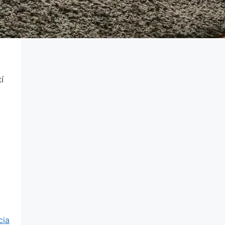
í
cia