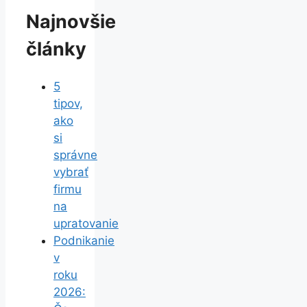
Najnovšie
články
5
tipov,
ako
si
správne
vybrať
firmu
na
upratovanie
Podnikanie
v
roku
2026: