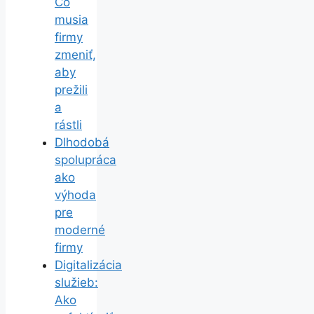
Čo
musia
firmy
zmeniť,
aby
prežili
a
rástli
Dlhodobá
spolupráca
ako
výhoda
pre
moderné
firmy
Digitalizácia
služieb:
Ako