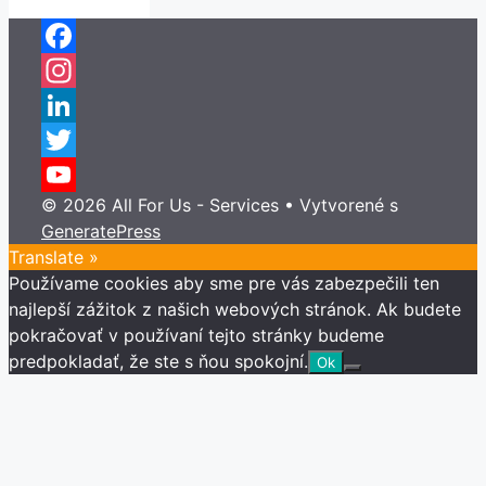
Facebook
Instagram
LinkedIn
Twitter
© 2026 All For Us - Services
• Vytvorené s
YouTube
GeneratePress
Channel
Translate »
Používame cookies aby sme pre vás zabezpečili ten
najlepší zážitok z našich webových stránok. Ak budete
pokračovať v používaní tejto stránky budeme
predpokladať, že ste s ňou spokojní.
Ok