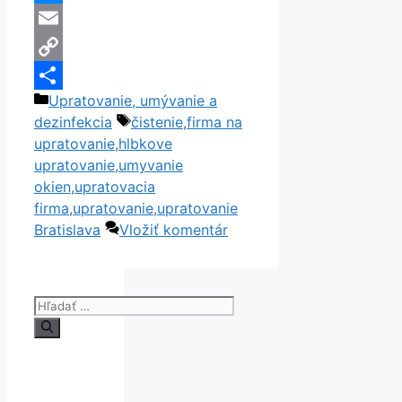
Messenger
Email
Copy
Kategórie
Upratovanie, umývanie a
Link
Share
Značky
dezinfekcia
čistenie
,
firma na
upratovanie
,
hlbkove
upratovanie
,
umyvanie
okien
,
upratovacia
firma
,
upratovanie
,
upratovanie
Bratislava
Vložiť komentár
Hľadať: