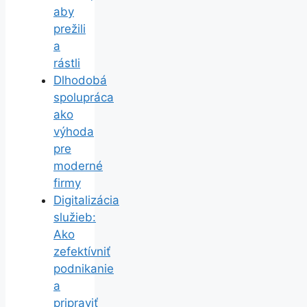
aby
prežili
a
rástli
Dlhodobá
spolupráca
ako
výhoda
pre
moderné
firmy
Digitalizácia
služieb:
Ako
zefektívniť
podnikanie
a
pripraviť