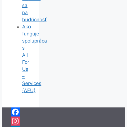
sa
na
budúcnosť
Ako
funguje
spolupráca
s
All
For
Us
–
Services
(AFU)
Facebook