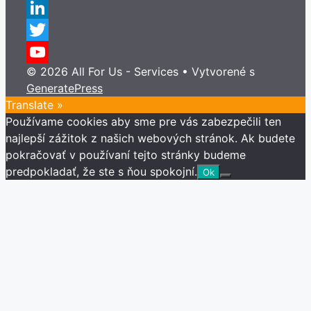
Instagram
LinkedIn
Twitter
© 2026 All For Us - Services
• Vytvorené s
YouTube
GeneratePress
Channel
Translate »
Používame cookies aby sme pre vás zabezpečili ten
najlepší zážitok z našich webových stránok. Ak budete
pokračovať v používaní tejto stránky budeme
predpokladať, že ste s ňou spokojní.
Ok