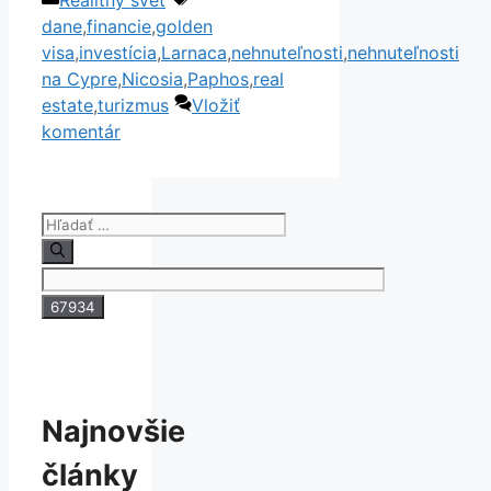
Link
Share
dane
,
financie
,
golden
visa
,
investícia
,
Larnaca
,
nehnuteľnosti
,
nehnuteľnosti
na Cypre
,
Nicosia
,
Paphos
,
real
estate
,
turizmus
Vložiť
komentár
Hľadať:
Najnovšie
články