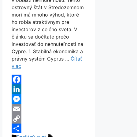
ostrovný štát v Stredozemnom
mori má mnoho výhod, ktoré
ho robia atraktívnym pre
investorov z celého sveta. V
článku sa dočítate prečo
investovať do nehnuteľnosti na
Cypre. 1. Stabilná ekonomika a
právny systém Cyprus …
Čítať
viac
Facebook
LinkedIn
Messenger
Email
Copy
Kategórie
Značky
Realitný svet