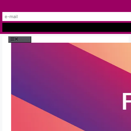
Preskočiť
Menu
na
obsah