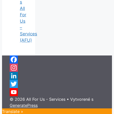
s
All
For
Us
–
Services
(AFU)
Facebook
Instagram
LinkedIn
Twitter
© 2026 All For Us - Services
• Vytvorené s
YouTube
GeneratePress
Channel
Translate »