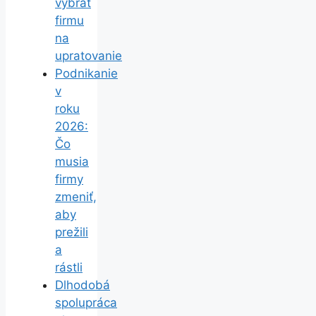
vybrať
firmu
na
upratovanie
Podnikanie
v
roku
2026:
Čo
musia
firmy
zmeniť,
aby
prežili
a
rástli
Dlhodobá
spolupráca