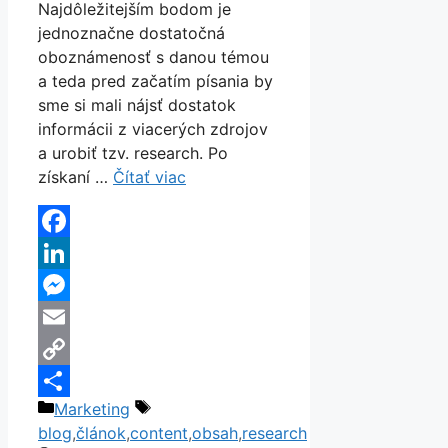
Najdôležitejším bodom je
jednoznačne dostatočná
oboznámenosť s danou témou
a teda pred začatím písania by
sme si mali nájsť dostatok
informácii z viacerých zdrojov
a urobiť tzv. research. Po
získaní …
Čítať viac
Facebook
LinkedIn
Messenger
Email
Copy
Kategórie
Značky
Marketing
Link
Share
blog
,
článok
,
content
,
obsah
,
research