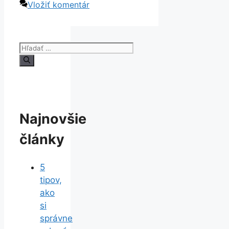
Vložiť komentár
Hľadať:
Najnovšie
články
5
tipov,
ako
si
správne