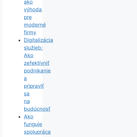
ako
výhoda
pre
moderné
firmy
Digitalizácia
služieb:
Ako
zefektívniť
podnikanie
a
pripraviť
sa
na
budúcnosť
Ako
funguje
spolupráca