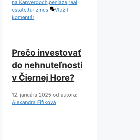
na Kapverdoch
,
peniaze
,
real
estate
,
turizmus
Vložiť
komentár
Prečo investovať
do nehnuteľnosti
v Čiernej Hore?
12. januára 2025
od autora:
Alexandra Fifíková