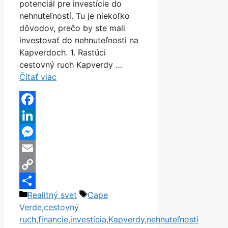
potenciál pre investície do
nehnuteľností. Tu je niekoľko
dôvodov, prečo by ste mali
investovať do nehnuteľnosti na
Kapverdoch. 1. Rastúci
cestovný ruch Kapverdy …
Čítať viac
Facebook
LinkedIn
Messenger
Email
Copy
Kategórie
Značky
Realitný svet
Cape
Link
Share
Verde
,
cestovný
ruch
,
financie
,
investícia
,
Kapverdy
,
nehnuteľnosti