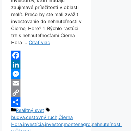
investorov, ktorí hľadajú
zaujímavé príležitosti v oblasti
realít. Prečo by ste mali zvážiť
investovanie do nehnuteľnosti v
Čiernej Hore? 1. Rýchlo rastúci
trh s nehnuteľnosťami Čierna
Hora …
Čítať viac
Facebook
LinkedIn
Messenger
Email
Copy
Kategórie
Značky
Realitný svet
Link
Share
budva
,
cestovný ruch
,
Čierna
Hora
,
investícia
,
investor
,
montenegro
,
nehnuteľnosti