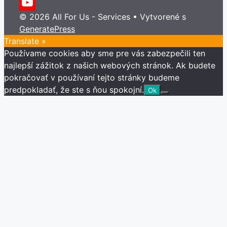
Twitter
© 2026 All For Us - Services
• Vytvorené s
YouTube
GeneratePress
Channel
Translate »
Používame cookies aby sme pre vás zabezpečili ten
najlepší zážitok z našich webových stránok. Ak budete
pokračovať v používaní tejto stránky budeme
predpokladať, že ste s ňou spokojní.
Ok