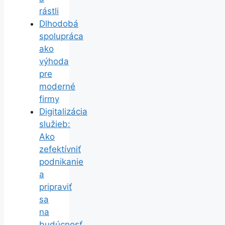
rástli
Dlhodobá
spolupráca
ako
výhoda
pre
moderné
firmy
Digitalizácia
služieb:
Ako
zefektívniť
podnikanie
a
pripraviť
sa
na
budúcnosť