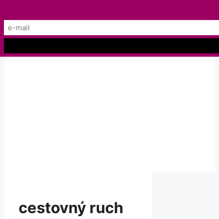
Preskočiť
Menu
na
obsah
cestovný ruch