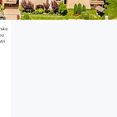
rsko
ou
trí