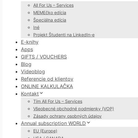
All For Us – Services
MEMEčko edícia
Špeciálna edícia
Iné
Projekt Študenti na LinkedIn-e
E-knihy
Apps
GIFTS / VOUCHERS
Blog
Videoblog
Referencie od klientov
ONLINE KALKULAČKA
Kontakt
Tím All For Us – Services
Všeobecné obchodné podmienky (VOP)
Zásady ochrany osobných údajov
Annual subscription WORLD
EU (Europe)