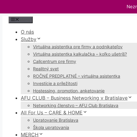
Nezm
Preskočiť
Menu
na
O nás
obsah
Služby
Virtuálna asistentka pre firmy a podnikateľov
Virtuálna asistentka kalkulačka – koľko ušetríš?
Callcentrum pre firmy
Realitný svet
ROČNÉ PREDPLATNÉ – virtuálna asistentka
Investície a príležitosti
Hostessing, promotion, anketovanie
AFU CLUB – Business Networking v Bratislave
Networking členstvo – AFU Club Bratislava
All For Us – CARE & HOME
Upratovanie Bratislava
Škola upratovania
MERCH