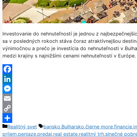
Investovanie do nehnuteľností je jednou z najbezpečnejšíc
sa v posledných rokoch stáva čoraz atraktívnejšou destiná
výnimočnou a prečo je investícia do nehnuteľnosti v Bulha
medzi krajiny s najnižšími cenami nehnuteľností v Európ
Facebook
LinkedIn
Messenger
Email
Copy
Kategórie
Značky
Realitný svet
bansko
,
Bulharsko
,
čierne more
,
financie
,
i
Link
Share
príjem
,
peniaze
,
predaj
,
real estate
,
realitný trh
,
slnečné pobr