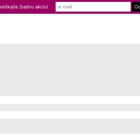
eškajte žiadnu akciu!