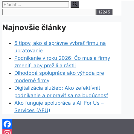
Hľadať:
Najnovšie články
5 tipov, ako si správne vybrať firmu na
upratovanie
Podnikanie v roku 2026: Čo musia firmy
zmeniť, aby prežili a rástli
Dlhodobá spolupráca ako výhoda pre
moderné firmy
Digitalizácia služieb: Ako zefektívniť
podnikanie a pripraviť sa na budúcnosť
Ako funguje spolupráca s All For Us –
Services (AFU)
Facebook