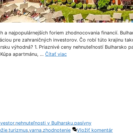
h a najpopulárnejších foriem zhodnocovania financií. Bulha
ciou pre zahraničných investorov. Čo robí túto krajinu tak
rsku výhodná? 1. Priaznivé ceny nehnuteľností Bulharsko pa
e. Kúpa apartmánu, …
Čítať viac
nvestor
,
nehnuteľnosti v Bulharsku
,
pasívny
ežie
,
turizmus
,
varna
,
zhodnotenie
Vložiť komentár