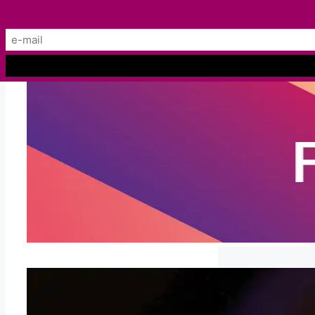
Preskočiť
Menu
na
obsah