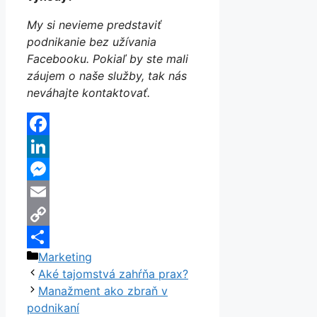
My si nevieme predstaviť
podnikanie bez užívania
Facebooku. Pokiaľ by ste mali
záujem o naše služby, tak nás
neváhajte kontaktovať.
Facebook
LinkedIn
Messenger
Email
Copy
Kategórie
Marketing
Link
Share
Aké tajomstvá zahŕňa prax?
Manažment ako zbraň v
podnikaní