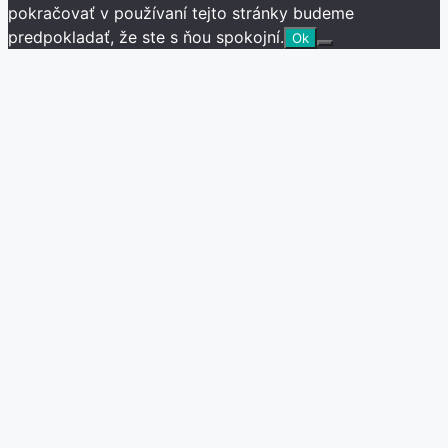
pokračovať v používaní tejto stránky budeme
predpokladať, že ste s ňou spokojní.
Ok