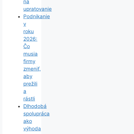
na
upratovanie
Podnikanie
v
roku
2026:
Čo
musia
firmy
zmeniť,
aby
prežili
a
rástli
Dlhodobá
spolupráca
ako
výhoda