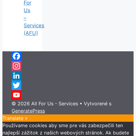
For
Us
–
Services
(AFU)
Facebook
Instagram
LinkedIn
Twitter
© 2026 All For Us - Services
• Vytvorené s
YouTube
GeneratePress
Channel
Translate »
Používame cookies aby sme pre vás zabezpečili ten
najlepší zážitok z našich webových stránok. Ak budete