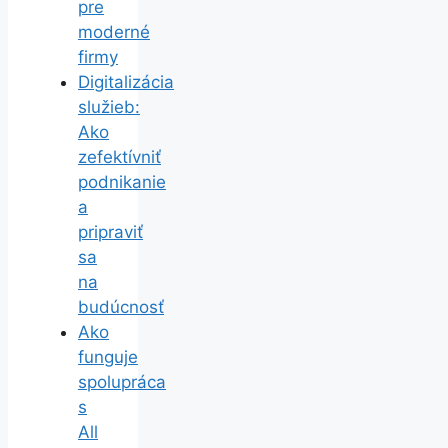
pre
moderné
firmy
Digitalizácia
služieb:
Ako
zefektívniť
podnikanie
a
pripraviť
sa
na
budúcnosť
Ako
funguje
spolupráca
s
All