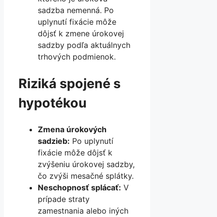
sadzba nemenná. Po
uplynutí fixácie môže
dôjsť k zmene úrokovej
sadzby podľa aktuálnych
trhových podmienok.
Riziká spojené s
hypotékou
Zmena úrokových
sadzieb:
Po uplynutí
fixácie môže dôjsť k
zvýšeniu úrokovej sadzby,
čo zvýši mesačné splátky.
Neschopnosť splácať:
V
prípade straty
zamestnania alebo iných