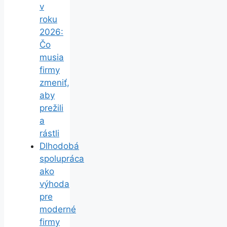
v
roku
2026:
Čo
musia
firmy
zmeniť,
aby
prežili
a
rástli
Dlhodobá
spolupráca
ako
výhoda
pre
moderné
firmy