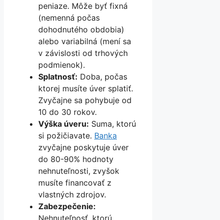
peniaze. Môže byť fixná
(nemenná počas
dohodnutého obdobia)
alebo variabilná (mení sa
v závislosti od trhových
podmienok).
Splatnosť:
Doba, počas
ktorej musíte úver splatiť.
Zvyčajne sa pohybuje od
10 do 30 rokov.
Výška úveru:
Suma, ktorú
si požičiavate.
Banka
zvyčajne poskytuje úver
do 80-90% hodnoty
nehnuteľnosti, zvyšok
musíte financovať z
vlastných zdrojov.
Zabezpečenie:
Nehnuteľnosť, ktorú