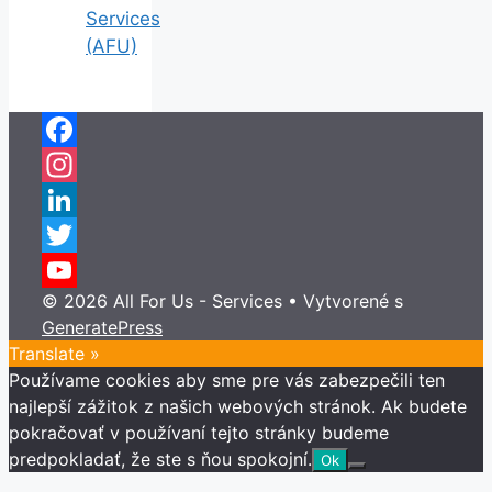
Services
(AFU)
Facebook
Instagram
LinkedIn
Twitter
© 2026 All For Us - Services
• Vytvorené s
YouTube
GeneratePress
Channel
Translate »
Používame cookies aby sme pre vás zabezpečili ten
najlepší zážitok z našich webových stránok. Ak budete
pokračovať v používaní tejto stránky budeme
predpokladať, že ste s ňou spokojní.
Ok