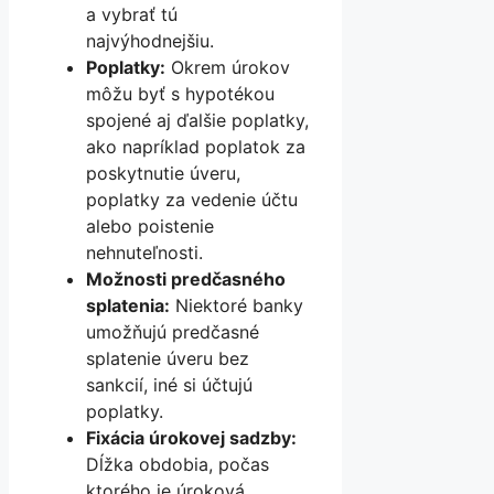
a vybrať tú
najvýhodnejšiu.
Poplatky:
Okrem úrokov
môžu byť s hypotékou
spojené aj ďalšie poplatky,
ako napríklad poplatok za
poskytnutie úveru,
poplatky za vedenie účtu
alebo poistenie
nehnuteľnosti.
Možnosti predčasného
splatenia:
Niektoré banky
umožňujú predčasné
splatenie úveru bez
sankcií, iné si účtujú
poplatky.
Fixácia úrokovej sadzby:
Dĺžka obdobia, počas
ktorého je úroková