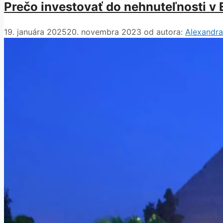
Prečo investovať do nehnuteľnosti v
19. januára 2025
20. novembra 2023
od autora:
Alexandra