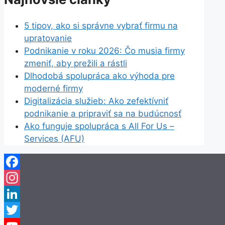
5 tipov, ako si správne vybrať firmu na
upratovanie
Podnikanie v roku 2026: Čo musia firmy
zmeniť, aby prežili a rástli
Dlhodobá spolupráca ako výhoda pre
moderné firmy
Digitalizácia služieb: Ako zefektívniť
podnikanie a pripraviť sa na budúcnosť
Ako funguje spolupráca s All For Us –
Services (AFU)
Facebook
Instagram
LinkedIn