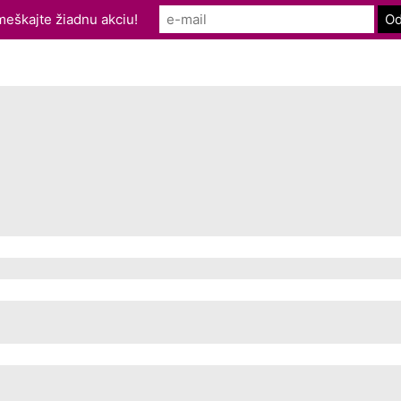
eškajte žiadnu akciu!