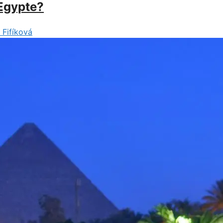
 Egypte?
 Fifíková