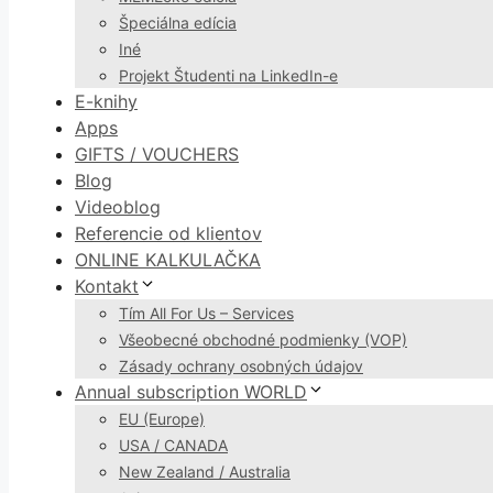
Špeciálna edícia
Iné
Projekt Študenti na LinkedIn-e
E-knihy
Apps
GIFTS / VOUCHERS
Blog
Videoblog
Referencie od klientov
ONLINE KALKULAČKA
Kontakt
Tím All For Us – Services
Všeobecné obchodné podmienky (VOP)
Zásady ochrany osobných údajov
Annual subscription WORLD
EU (Europe)
USA / CANADA
New Zealand / Australia