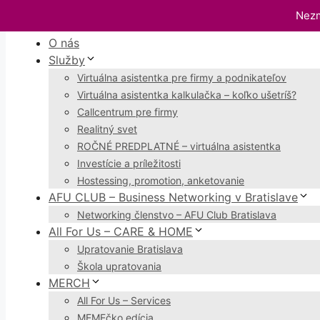
Preskočiť
Nezm
Menu
na
O nás
obsah
Služby
Virtuálna asistentka pre firmy a podnikateľov
Virtuálna asistentka kalkulačka – koľko ušetríš?
Callcentrum pre firmy
Realitný svet
ROČNÉ PREDPLATNÉ – virtuálna asistentka
Investície a príležitosti
Hostessing, promotion, anketovanie
AFU CLUB – Business Networking v Bratislave
Networking členstvo – AFU Club Bratislava
All For Us – CARE & HOME
Upratovanie Bratislava
Škola upratovania
MERCH
All For Us – Services
MEMEčko edícia