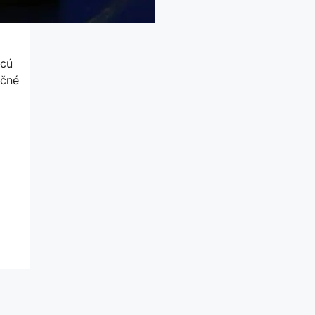
hcú
rčné