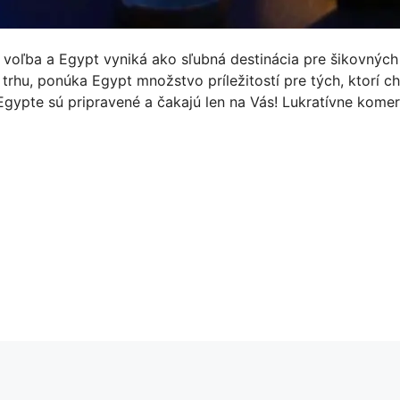
 voľba a Egypt vyniká ako sľubná destinácia pre šikovných
trhu, ponúka Egypt množstvo príležitostí pre tých, ktorí c
v Egypte sú pripravené a čakajú len na Vás! Lukratívne kome