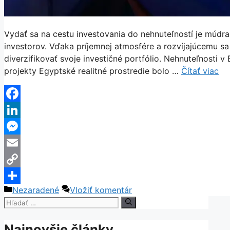
Vydať sa na cestu investovania do nehnuteľností je múdra
investorov. Vďaka príjemnej atmosfére a rozvíjajúcemu sa 
diverzifikovať svoje investičné portfólio. Nehnuteľnosti 
projekty Egyptské realitné prostredie bolo …
Čítať viac
Facebook
LinkedIn
Messenger
Email
Copy
Kategórie
Nezaradené
Vložiť komentár
Link
Share
Hľadať:
Najnovšie články